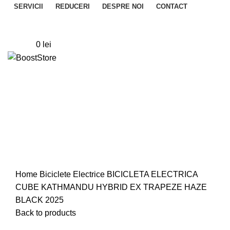
SERVICII
REDUCERI
DESPRE NOI
CONTACT
Login / Register
0
Wishlist
0
items
0
lei
Menu
Click to enlarge
Home
Biciclete
Electrice
BICICLETA ELECTRICA
CUBE KATHMANDU HYBRID EX TRAPEZE HAZE
BLACK 2025
Back to products