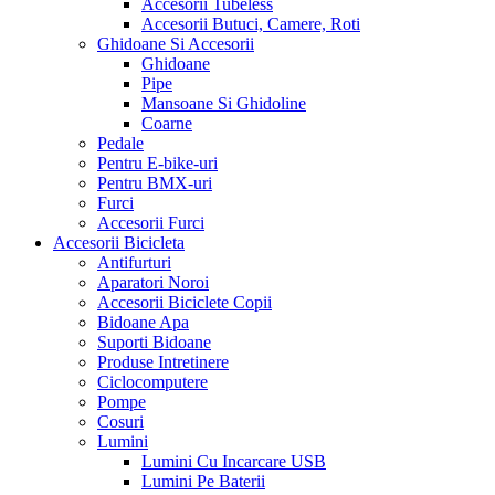
Accesorii Tubeless
Accesorii Butuci, Camere, Roti
Ghidoane Si Accesorii
Ghidoane
Pipe
Mansoane Si Ghidoline
Coarne
Pedale
Pentru E-bike-uri
Pentru BMX-uri
Furci
Accesorii Furci
Accesorii Bicicleta
Antifurturi
Aparatori Noroi
Accesorii Biciclete Copii
Bidoane Apa
Suporti Bidoane
Produse Intretinere
Ciclocomputere
Pompe
Cosuri
Lumini
Lumini Cu Incarcare USB
Lumini Pe Baterii