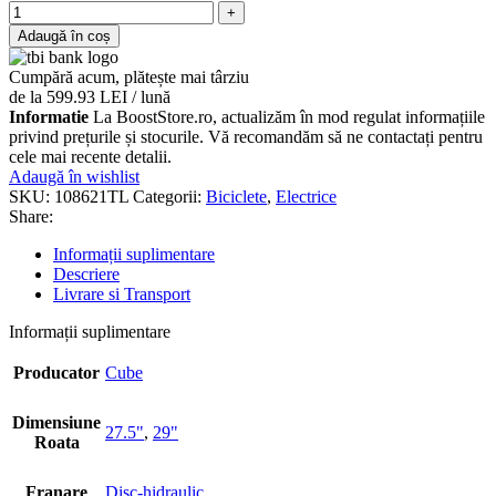
Adaugă în coș
Cumpără acum, plătește mai târziu
de la 599.93 LEI / lună
Informatie
La BoostStore.ro, actualizăm în mod regulat informațiile
privind prețurile și stocurile. Vă recomandăm să ne contactați pentru
cele mai recente detalii.
Adaugă în wishlist
SKU:
108621TL
Categorii:
Biciclete
,
Electrice
Share:
Informații suplimentare
Descriere
Livrare si Transport
Informații suplimentare
Producator
Cube
Dimensiune
27.5"
,
29"
Roata
Franare
Disc-hidraulic