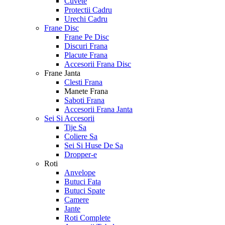
Cuvete
Protectii Cadru
Urechi Cadru
Frane Disc
Frane Pe Disc
Discuri Frana
Placute Frana
Accesorii Frana Disc
Frane Janta
Clesti Frana
Manete Frana
Saboti Frana
Accesorii Frana Janta
Sei Si Accesorii
Tije Sa
Coliere Sa
Sei Si Huse De Sa
Dropper-e
Roti
Anvelope
Butuci Fata
Butuci Spate
Camere
Jante
Roti Complete