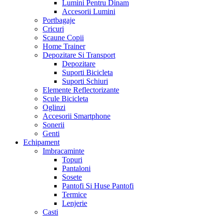
Lumini Pentru Dinam
Accesorii Lumini
Portbagaje
Cricuri
Scaune Copii
Home Trainer
Depozitare Si Transport
Depozitare
Suporti Bicicleta
Suporti Schiuri
Elemente Reflectorizante
Scule Bicicleta
Oglinzi
Accesorii Smartphone
Sonerii
Genti
Echipament
Imbracaminte
Topuri
Pantaloni
Sosete
Pantofi Si Huse Pantofi
Termice
Lenjerie
Casti