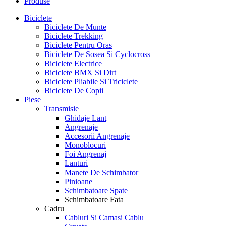
Produse
Biciclete
Biciclete De Munte
Biciclete Trekking
Biciclete Pentru Oras
Biciclete De Sosea Si Cyclocross
Biciclete Electrice
Biciclete BMX Si Dirt
Biciclete Pliabile Si Triciclete
Biciclete De Copii
Piese
Transmisie
Ghidaje Lant
Angrenaje
Accesorii Angrenaje
Monoblocuri
Foi Angrenaj
Lanturi
Manete De Schimbator
Pinioane
Schimbatoare Spate
Schimbatoare Fata
Cadru
Cabluri Si Camasi Cablu