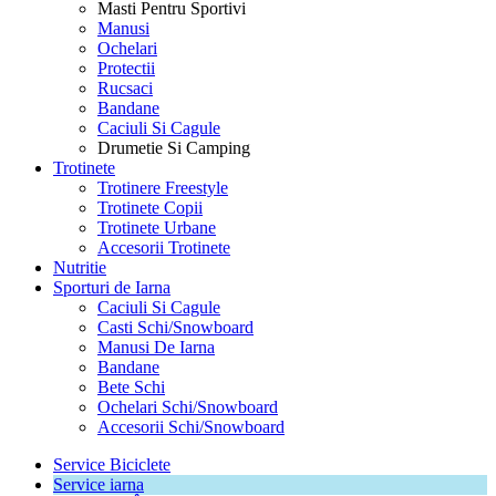
Masti Pentru Sportivi
Manusi
Ochelari
Protectii
Rucsaci
Bandane
Caciuli Si Cagule
Drumetie Si Camping
Trotinete
Trotinere Freestyle
Trotinete Copii
Trotinete Urbane
Accesorii Trotinete
Nutritie
Sporturi de Iarna
Caciuli Si Cagule
Casti Schi/Snowboard
Manusi De Iarna
Bandane
Bete Schi
Ochelari Schi/Snowboard
Accesorii Schi/Snowboard
Service Biciclete
Service iarna