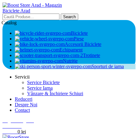
Search
Catalog
Biciclete
Piese
Accesorii Biciclete
Echipament
Trotinete
Nutriție
Sporturi de iarna
Servicii
Service Biciclete
Service Iarna
Vânzare & Închiriere Schiuri
Reduceri
Despre Noi
Contact
Login / Register
0
Wishlist
0
items
0
lei