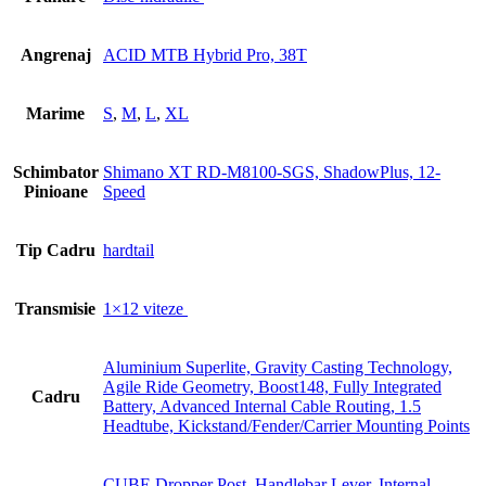
Angrenaj
ACID MTB Hybrid Pro, 38T
Marime
S
,
M
,
L
,
XL
Schimbator
Shimano XT RD-M8100-SGS, ShadowPlus, 12-
Pinioane
Speed
Tip Cadru
hardtail
Transmisie
1×12 viteze
Aluminium Superlite, Gravity Casting Technology,
Agile Ride Geometry, Boost148, Fully Integrated
Cadru
Battery, Advanced Internal Cable Routing, 1.5
Headtube, Kickstand/Fender/Carrier Mounting Points
CUBE Dropper Post, Handlebar Lever, Internal