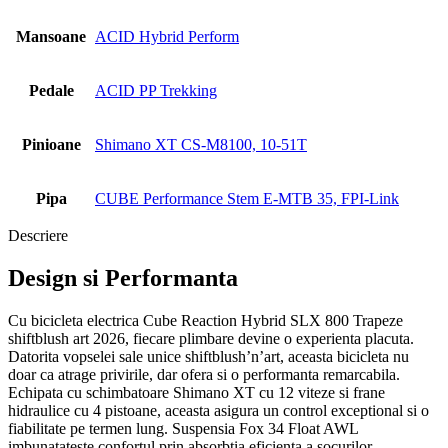
Mansoane
ACID Hybrid Perform
Pedale
ACID PP Trekking
Pinioane
Shimano XT CS-M8100, 10-51T
Pipa
CUBE Performance Stem E-MTB 35, FPI-Link
Descriere
Design si Performanta
Cu bicicleta electrica Cube Reaction Hybrid SLX 800 Trapeze
shiftblush art 2026, fiecare plimbare devine o experienta placuta.
Datorita vopselei sale unice shiftblush’n’art, aceasta bicicleta nu
doar ca atrage privirile, dar ofera si o performanta remarcabila.
Echipata cu schimbatoare Shimano XT cu 12 viteze si frane
hidraulice cu 4 pistoane, aceasta asigura un control exceptional si o
fiabilitate pe termen lung. Suspensia Fox 34 Float AWL
imbunatateste confortul prin absorbtia eficienta a socurilor,