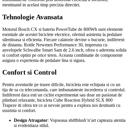
mentinand in acelasi timp precizia directiei.
Tehnologie Avansata
Motorul Bosch CX si bateria PowerTube de 800Wh sunt elemente
esentiale ale acestei biciclete electrice, oferind asistenta la pedalare
silentioasa si eficienta. Fiecare calatorie devine o bucurie, indiferent
de distanta. Rotile Newmen Performance 30, impreuna cu
anvelopele Schwalbe Smart Sam de 2.6 inch, ofera o aderenta solida
si confort optim pe orice teren. Aceasta combinatie de componente
asigura o experienta de pedalare lina si sigura.
Confort si Control
Pentru aventurile pe trasee dificile, bicicleta este echipata si cu un
tija de sa cu telecomanda, care imbunatateste increderea si controlul.
Indiferent daca esti un ciclist experimentat sau doar un pasionat de
plimbari relaxante, bicicleta Cube Reaction Hybrid SLX 800
Trapeze iti ofera tot ce ai nevoie pentru a explora noi destinatii cu
usurinta si confort.
Design Atragator
: Vopseaua shiftblush’n’art capteaza atentia
si evidentiaza stilul.