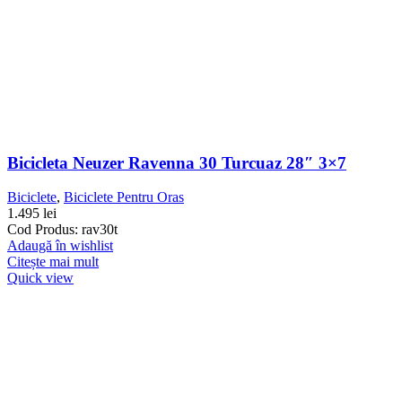
Bicicleta Neuzer Ravenna 30 Turcuaz 28″ 3×7
Biciclete
,
Biciclete Pentru Oras
1.495
lei
Cod Produs: rav30t
Adaugă în wishlist
Citește mai mult
Quick view