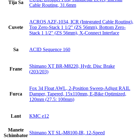
Tija Sa
Cable Routing, 31.6mm
ACROS AZF-1034, ICR (Integrated Cable Routing),
Cuvete
Top Zero-Stack 1 1/2" (ZS 56mm), Bottom Zero-
Stack 1 1/2" (ZS 56mm), X-Connect Interface
Sa
ACID Sequence 160
Shimano XT BR-M8220, Hydr. Disc Brake
Frane
(203/203)
Fox 34 Float AWL, 2-Position Sweep-Adjust RAIL
Furca
Damper, Tapered, 15x110mm, E-Bike Optimized,
120mm (27.5: 100mm)
Lant
KMC e12
Manete
Shimano XT SL-M8100-IR, 12-Speed
Schimbator