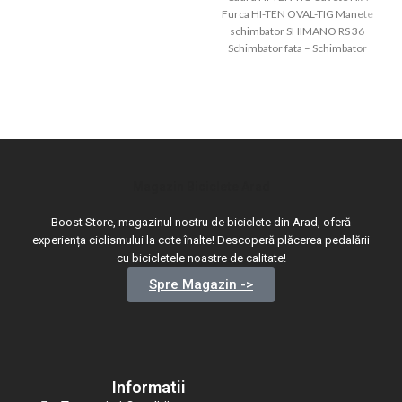
Furca HI-TEN OVAL-TIG Manete
schimbator SHIMANO RS 36
Schimbator fata – Schimbator
spate SHIMANO TY
Magazin Biciclete Arad
Boost Store, magazinul nostru de biciclete din Arad, oferă
experiența ciclismului la cote înalte! Descoperă plăcerea pedalării
cu bicicletele noastre de calitate!
Spre Magazin ->
Informatii