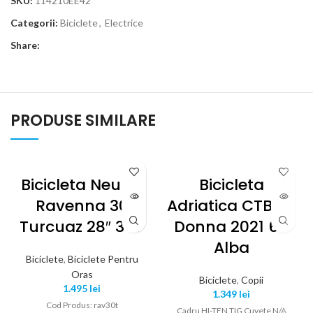
SKU:
114210EE42
Categorii:
Biciclete
,
Electrice
Share:
PRODUSE SIMILARE
Bicicleta Neuzer
Bicicleta
Ravenna 30
Adriatica CTB 24
Turcuaz 28″ 3×7
Donna 2021 6V
Alba
Biciclete
,
Biciclete Pentru
Oras
Biciclete
,
Copii
1.495
lei
1.349
lei
Cod Produs: rav30t
Cadru HI-TEN TIG Cuvete N/A