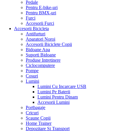
Pedale
Pentru E-bike-uri
Pentru BMX-uri
Furci
Accesorii Furci
Accesorii Bicicleta
Antifurturi
Aparatori Noroi
Accesorii Biciclete Copii
Bidoane Apa
Suporti Bidoane
Produse Intretinere
Ciclocomputere
Pompe
Cosuri
Lumini
Lumini Cu Incarcare USB
Lumini Pe Baterii
Lumini Pentru Dinam
Accesorii Lumini
Portbagaje
Cricuri
Scaune Copii
Home Trainer
Depozitare Si Transport