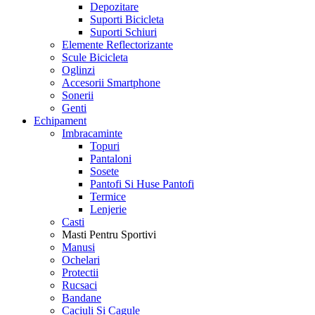
Depozitare
Suporti Bicicleta
Suporti Schiuri
Elemente Reflectorizante
Scule Bicicleta
Oglinzi
Accesorii Smartphone
Sonerii
Genti
Echipament
Imbracaminte
Topuri
Pantaloni
Sosete
Pantofi Si Huse Pantofi
Termice
Lenjerie
Casti
Masti Pentru Sportivi
Manusi
Ochelari
Protectii
Rucsaci
Bandane
Caciuli Si Cagule