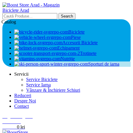
Search
Catalog
Biciclete
Piese
Accesorii Biciclete
Echipament
Trotinete
Nutriție
Sporturi de iarna
Servicii
Service Biciclete
Service Iarna
Vânzare & Închiriere Schiuri
Reduceri
Despre Noi
Contact
Login / Register
0
Wishlist
0
items
0
lei