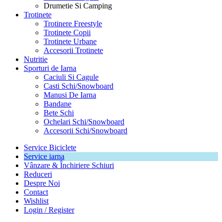
Drumetie Si Camping
Trotinete
Trotinere Freestyle
Trotinete Copii
Trotinete Urbane
Accesorii Trotinete
Nutritie
Sporturi de Iarna
Caciuli Si Cagule
Casti Schi/Snowboard
Manusi De Iarna
Bandane
Bete Schi
Ochelari Schi/Snowboard
Accesorii Schi/Snowboard
Service Biciclete
Service iarna
Vânzare & Închiriere Schiuri
Reduceri
Despre Noi
Contact
Wishlist
Login / Register