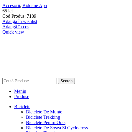
Accesorii
,
Bidoane Apa
65
lei
Cod Produs: 7189
Adaugă în wishlist
Adaugă în coș
Quick view
Search
Meniu
Produse
Biciclete
Biciclete De Munte
Biciclete Trekking
Biciclete Pentru Oras
Biciclete De Sosea Si Cyclocross