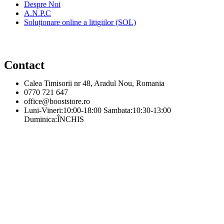
Despre Noi
A.N.P.C
Soluționare online a litigiilor (SOL)
Contact
Calea Timisorii nr 48, Aradul Nou, Romania
0770 721 647
office@booststore.ro
Luni-Vineri:10:00-18:00 Sambata:10:30-13:00
Duminica:ÎNCHIS