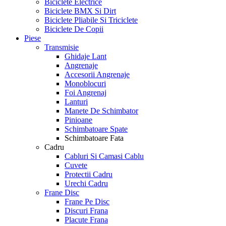
Biciclete Electrice
Biciclete BMX Si Dirt
Biciclete Pliabile Si Triciclete
Biciclete De Copii
Piese
Transmisie
Ghidaje Lant
Angrenaje
Accesorii Angrenaje
Monoblocuri
Foi Angrenaj
Lanturi
Manete De Schimbator
Pinioane
Schimbatoare Spate
Schimbatoare Fata
Cadru
Cabluri Si Camasi Cablu
Cuvete
Protectii Cadru
Urechi Cadru
Frane Disc
Frane Pe Disc
Discuri Frana
Placute Frana