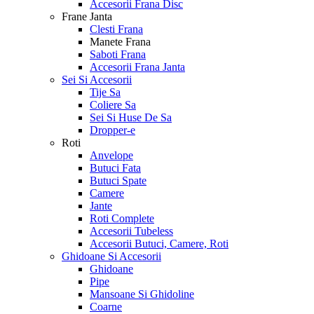
Accesorii Frana Disc
Frane Janta
Clesti Frana
Manete Frana
Saboti Frana
Accesorii Frana Janta
Sei Si Accesorii
Tije Sa
Coliere Sa
Sei Si Huse De Sa
Dropper-e
Roti
Anvelope
Butuci Fata
Butuci Spate
Camere
Jante
Roti Complete
Accesorii Tubeless
Accesorii Butuci, Camere, Roti
Ghidoane Si Accesorii
Ghidoane
Pipe
Mansoane Si Ghidoline
Coarne