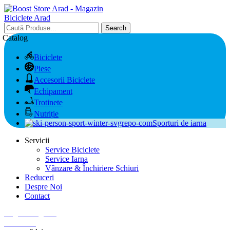
Search
Catalog
Biciclete
Piese
Accesorii Biciclete
Echipament
Trotinete
Nutriție
Sporturi de iarna
Servicii
Service Biciclete
Service Iarna
Vânzare & Închiriere Schiuri
Reduceri
Despre Noi
Contact
Login / Register
0
Wishlist