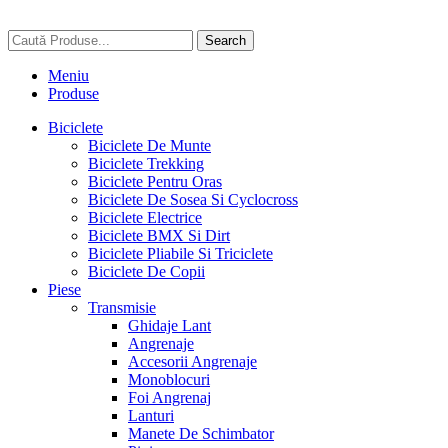
Search
Meniu
Produse
Biciclete
Biciclete De Munte
Biciclete Trekking
Biciclete Pentru Oras
Biciclete De Sosea Si Cyclocross
Biciclete Electrice
Biciclete BMX Si Dirt
Biciclete Pliabile Si Triciclete
Biciclete De Copii
Piese
Transmisie
Ghidaje Lant
Angrenaje
Accesorii Angrenaje
Monoblocuri
Foi Angrenaj
Lanturi
Manete De Schimbator