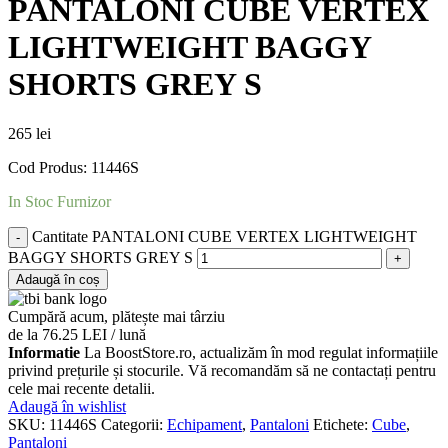
PANTALONI CUBE VERTEX
LIGHTWEIGHT BAGGY
SHORTS GREY S
265
lei
Cod Produs: 11446S
In Stoc Furnizor
Cantitate PANTALONI CUBE VERTEX LIGHTWEIGHT
BAGGY SHORTS GREY S
Adaugă în coș
Cumpără acum, plătește mai târziu
de la 76.25 LEI / lună
Informatie
La BoostStore.ro, actualizăm în mod regulat informațiile
privind prețurile și stocurile. Vă recomandăm să ne contactați pentru
cele mai recente detalii.
Adaugă în wishlist
SKU:
11446S
Categorii:
Echipament
,
Pantaloni
Etichete:
Cube
,
Pantaloni