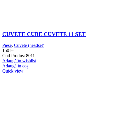
CUVETE CUBE CUVETE 11 SET
Piese
,
Cuvete (headset)
150
lei
Cod Produs: 8011
Adaugă în wishlist
Adaugă în coș
Quick view