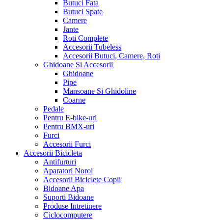
Butuci Fata
Butuci Spate
Camere
Jante
Roti Complete
Accesorii Tubeless
Accesorii Butuci, Camere, Roti
Ghidoane Si Accesorii
Ghidoane
Pipe
Mansoane Si Ghidoline
Coarne
Pedale
Pentru E-bike-uri
Pentru BMX-uri
Furci
Accesorii Furci
Accesorii Bicicleta
Antifurturi
Aparatori Noroi
Accesorii Biciclete Copii
Bidoane Apa
Suporti Bidoane
Produse Intretinere
Ciclocomputere