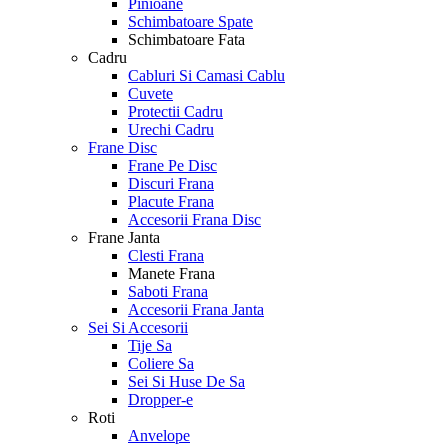
Pinioane
Schimbatoare Spate
Schimbatoare Fata
Cadru
Cabluri Si Camasi Cablu
Cuvete
Protectii Cadru
Urechi Cadru
Frane Disc
Frane Pe Disc
Discuri Frana
Placute Frana
Accesorii Frana Disc
Frane Janta
Clesti Frana
Manete Frana
Saboti Frana
Accesorii Frana Janta
Sei Si Accesorii
Tije Sa
Coliere Sa
Sei Si Huse De Sa
Dropper-e
Roti
Anvelope