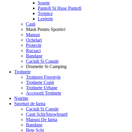
Sosete
Pantofi Si Huse Pantofi
Termice
Lenjerie
Casti
Masti Pentru Sportivi
Manusi
Ochelari
Protectii
Rucsaci
Bandane
Caciuli Si Cagule
Drumetie Si Camping
Trotinete
Trotinere Freestyle
Trotinete Copii
Trotinete Urbane
Accesorii Trotinete
Nutritie
Sporturi de Iarna
Caciuli Si Cagule
Casti Schi/Snowboard
Manusi De Iarna
Bandane
Bete Schi