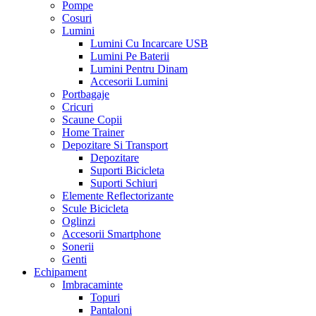
Pompe
Cosuri
Lumini
Lumini Cu Incarcare USB
Lumini Pe Baterii
Lumini Pentru Dinam
Accesorii Lumini
Portbagaje
Cricuri
Scaune Copii
Home Trainer
Depozitare Si Transport
Depozitare
Suporti Bicicleta
Suporti Schiuri
Elemente Reflectorizante
Scule Bicicleta
Oglinzi
Accesorii Smartphone
Sonerii
Genti
Echipament
Imbracaminte
Topuri
Pantaloni