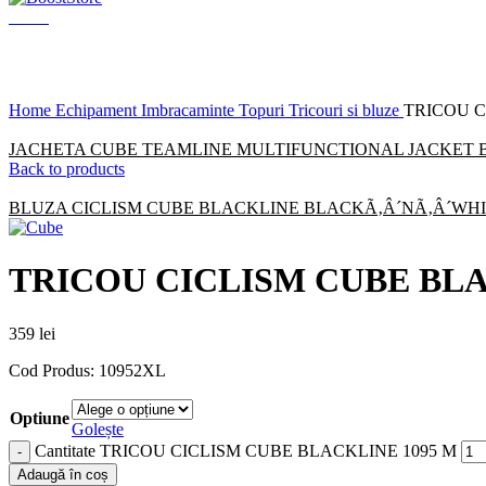
Menu
Click to enlarge
Home
Echipament
Imbracaminte
Topuri
Tricouri si bluze
TRICOU C
JACHETA CUBE TEAMLINE MULTIFUNCTIONAL JACKET Bl
Back to products
BLUZA CICLISM CUBE BLACKLINE BLACKÃ‚Â´NÃ‚Â´WHI
TRICOU CICLISM CUBE BLA
359
lei
Cod Produs: 10952XL
Optiune
Golește
Cantitate TRICOU CICLISM CUBE BLACKLINE 1095 M
Adaugă în coș