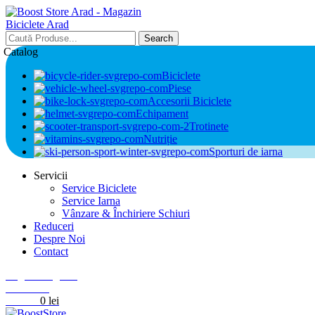
Search
Catalog
Biciclete
Piese
Accesorii Biciclete
Echipament
Trotinete
Nutriție
Sporturi de iarna
Servicii
Service Biciclete
Service Iarna
Vânzare & Închiriere Schiuri
Reduceri
Despre Noi
Contact
Login / Register
0
Wishlist
0
items
0
lei