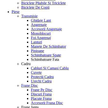
Biciclete Pliabile Si Triciclete
Biciclete De Copii
Piese
Transmisie
Ghidaje Lant
Angrenaje
Accesorii Angrenaje
Monoblocuri
Foi Angrenaj
Lanturi
Manete De Schimbator
Pinioane
Schimbatoare Spate
Schimbatoare Fata
Cadru
Cabluri Si Camasi Cablu
Cuvete
Protectii Cadru
Urechi Cadru
Frane Disc
Frane Pe Disc
Discuri Frana
Placute Frana
Accesorii Frana Disc
Frane Janta