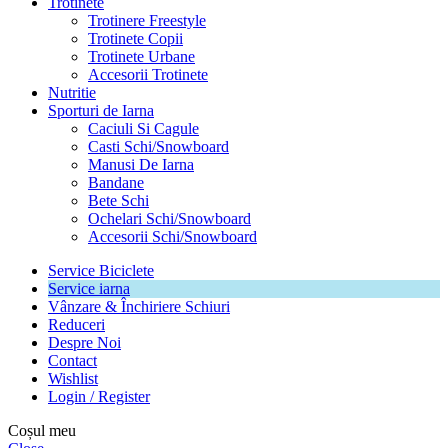
Trotinete
Trotinere Freestyle
Trotinete Copii
Trotinete Urbane
Accesorii Trotinete
Nutritie
Sporturi de Iarna
Caciuli Si Cagule
Casti Schi/Snowboard
Manusi De Iarna
Bandane
Bete Schi
Ochelari Schi/Snowboard
Accesorii Schi/Snowboard
Service Biciclete
Service iarna
Vânzare & Închiriere Schiuri
Reduceri
Despre Noi
Contact
Wishlist
Login / Register
Coșul meu