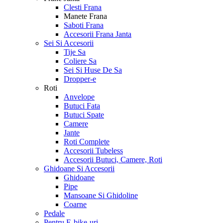
Clesti Frana
Manete Frana
Saboti Frana
Accesorii Frana Janta
Sei Si Accesorii
Tije Sa
Coliere Sa
Sei Si Huse De Sa
Dropper-e
Roti
Anvelope
Butuci Fata
Butuci Spate
Camere
Jante
Roti Complete
Accesorii Tubeless
Accesorii Butuci, Camere, Roti
Ghidoane Si Accesorii
Ghidoane
Pipe
Mansoane Si Ghidoline
Coarne
Pedale
Pentru E-bike-uri