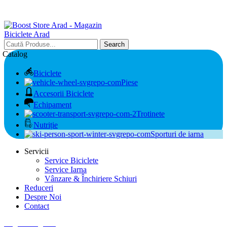
Search
Catalog
Biciclete
Piese
Accesorii Biciclete
Echipament
Trotinete
Nutriție
Sporturi de iarna
Servicii
Service Biciclete
Service Iarna
Vânzare & Închiriere Schiuri
Reduceri
Despre Noi
Contact
Login / Register