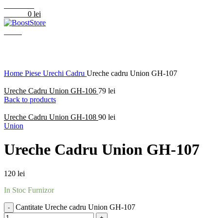
0
Wishlist
0
items
0
lei
Menu
Click to enlarge
Home
Piese
Urechi Cadru
Ureche cadru Union GH-107
Ureche Cadru Union GH-106
79
lei
Back to products
Ureche Cadru Union GH-108
90
lei
Union
Ureche Cadru Union GH-107
120
lei
In Stoc Furnizor
Cantitate Ureche cadru Union GH-107