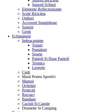
Suporti Bicicleta
Suporti Schiuri
Elemente Reflectorizante
Scule Bicicleta
Oglinzi
Accesorii Smartphone
Sonerii
Genti
Echipament
Imbracaminte
Topuri
Pantaloni
Sosete
Pantofi Si Huse Pantofi
Termice
Lenjerie
Casti
Masti Pentru Sportivi
Manusi
Ochelari
Protectii
Rucsaci
Bandane
Caciuli Si Cagule
Drumetie Si Camping