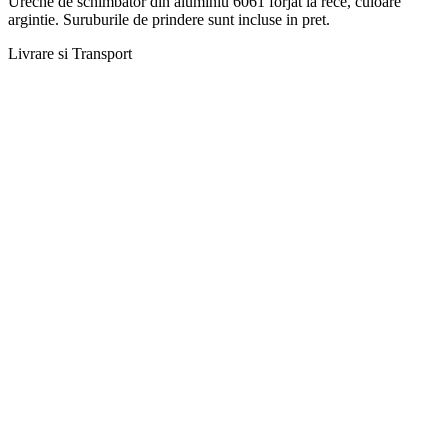
Ureche de schimbator din aluminiu 6061 forjat la rece, culoare
argintie. Suruburile de prindere sunt incluse in pret.
Livrare si Transport