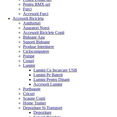
Pentru BMX-uri
Furci
Accesorii Furci
Accesorii Bicicleta
Antifurturi
Aparatori Noroi
Accesorii Biciclete Copii
Bidoane Apa
Suporti Bidoane
Produse Intretinere
Ciclocomputere
Pompe
Cosuri
Lumini
Lumini Cu Incarcare USB
Lumini Pe Baterii
Lumini Pentru Dinam
Accesorii Lumini
Portbagaje
Cricuri
Scaune Copii
Home Trainer
Depozitare Si Transport
Depozitare