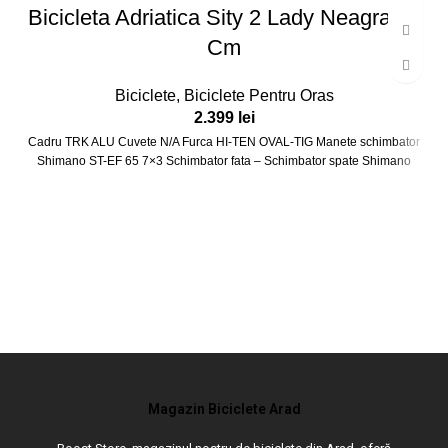
Bicicleta Adriatica Sity 2 Lady Neagra 45
Cm
Biciclete
,
Biciclete Pentru Oras
2.399
lei
Cadru TRK ALU Cuvete N/A Furca HI-TEN OVAL-TIG Manete schimbator
Shimano ST-EF 65 7×3 Schimbator fata – Schimbator spate Shimano
Magazin Biciclete Arad