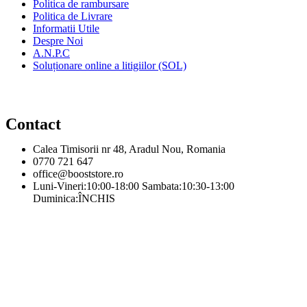
Politica de rambursare
Politica de Livrare
Informatii Utile
Despre Noi
A.N.P.C
Soluționare online a litigiilor (SOL)
Contact
Calea Timisorii nr 48, Aradul Nou, Romania
0770 721 647
office@booststore.ro
Luni-Vineri:10:00-18:00 Sambata:10:30-13:00
Duminica:ÎNCHIS