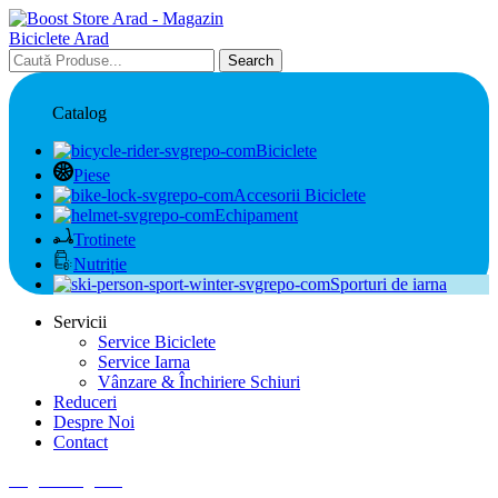
Search
Catalog
Biciclete
Piese
Accesorii Biciclete
Echipament
Trotinete
Nutriție
Sporturi de iarna
Servicii
Service Biciclete
Service Iarna
Vânzare & Închiriere Schiuri
Reduceri
Despre Noi
Contact
Login / Register