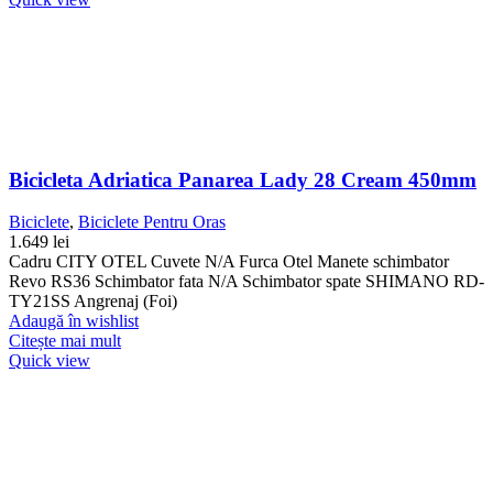
Bicicleta Adriatica Panarea Lady 28 Cream 450mm
Biciclete
,
Biciclete Pentru Oras
1.649
lei
Cadru CITY OTEL Cuvete N/A Furca Otel Manete schimbator
Revo RS36 Schimbator fata N/A Schimbator spate SHIMANO RD-
TY21SS Angrenaj (Foi)
Adaugă în wishlist
Citește mai mult
Quick view