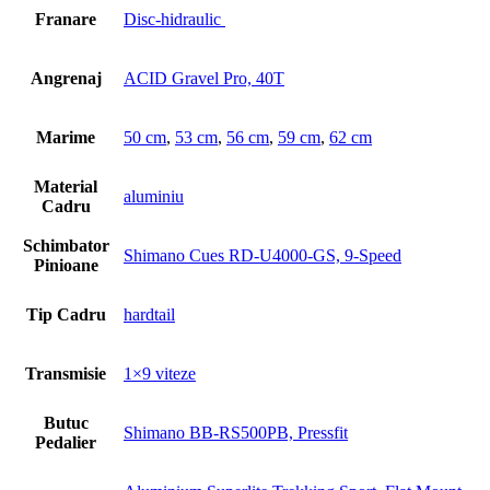
Franare
Disc-hidraulic
Angrenaj
ACID Gravel Pro, 40T
Marime
50 cm
,
53 cm
,
56 cm
,
59 cm
,
62 cm
Material
aluminiu
Cadru
Schimbator
Shimano Cues RD-U4000-GS, 9-Speed
Pinioane
Tip Cadru
hardtail
Transmisie
1×9 viteze
Butuc
Shimano BB-RS500PB, Pressfit
Pedalier