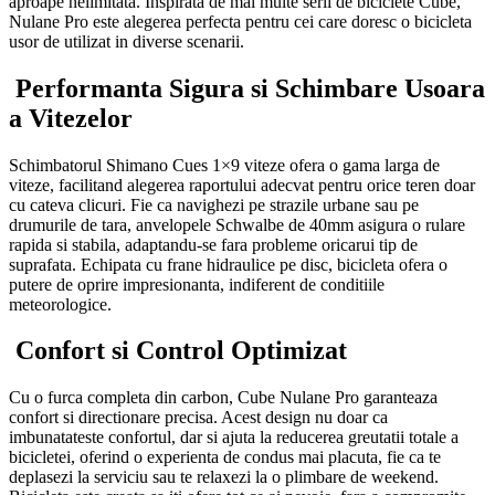
aproape nelimitata. Inspirata de mai multe serii de biciclete Cube,
Nulane Pro este alegerea perfecta pentru cei care doresc o bicicleta
usor de utilizat in diverse scenarii.
Performanta Sigura si Schimbare Usoara
a Vitezelor
Schimbatorul Shimano Cues 1×9 viteze ofera o gama larga de
viteze, facilitand alegerea raportului adecvat pentru orice teren doar
cu cateva clicuri. Fie ca navighezi pe strazile urbane sau pe
drumurile de tara, anvelopele Schwalbe de 40mm asigura o rulare
rapida si stabila, adaptandu-se fara probleme oricarui tip de
suprafata. Echipata cu frane hidraulice pe disc, bicicleta ofera o
putere de oprire impresionanta, indiferent de conditiile
meteorologice.
Confort si Control Optimizat
Cu o furca completa din carbon, Cube Nulane Pro garanteaza
confort si directionare precisa. Acest design nu doar ca
imbunatateste confortul, dar si ajuta la reducerea greutatii totale a
bicicletei, oferind o experienta de condus mai placuta, fie ca te
deplasezi la serviciu sau te relaxezi la o plimbare de weekend.