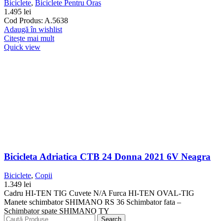
Biciclete
,
Biciclete Pentru Oras
1.495
lei
Cod Produs: A.5638
Adaugă în wishlist
Citește mai mult
Quick view
Bicicleta Adriatica CTB 24 Donna 2021 6V Neagra
Biciclete
,
Copii
1.349
lei
Cadru HI-TEN TIG Cuvete N/A Furca HI-TEN OVAL-TIG
Manete schimbator SHIMANO RS 36 Schimbator fata –
Schimbator spate SHIMANO TY
Search
Adaugă în wishlist