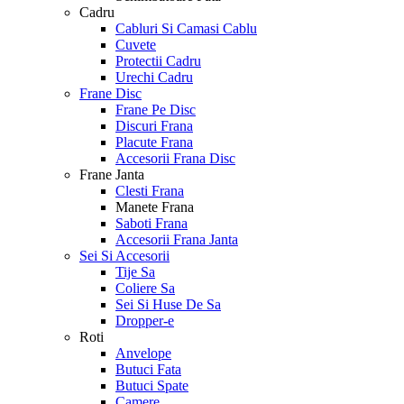
Cadru
Cabluri Si Camasi Cablu
Cuvete
Protectii Cadru
Urechi Cadru
Frane Disc
Frane Pe Disc
Discuri Frana
Placute Frana
Accesorii Frana Disc
Frane Janta
Clesti Frana
Manete Frana
Saboti Frana
Accesorii Frana Janta
Sei Si Accesorii
Tije Sa
Coliere Sa
Sei Si Huse De Sa
Dropper-e
Roti
Anvelope
Butuci Fata
Butuci Spate
Camere