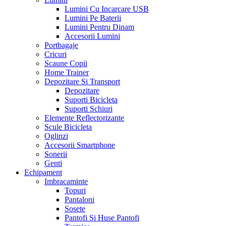
Lumini Cu Incarcare USB
Lumini Pe Baterii
Lumini Pentru Dinam
Accesorii Lumini
Portbagaje
Cricuri
Scaune Copii
Home Trainer
Depozitare Si Transport
Depozitare
Suporti Bicicleta
Suporti Schiuri
Elemente Reflectorizante
Scule Bicicleta
Oglinzi
Accesorii Smartphone
Sonerii
Genti
Echipament
Imbracaminte
Topuri
Pantaloni
Sosete
Pantofi Si Huse Pantofi