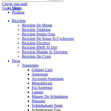
Citește mai mult
Meniu
Quick view
Produse
Biciclete
Biciclete De Munte
Biciclete Trekking
Biciclete Pentru Oras
Biciclete De Sosea Si Cyclocross
Biciclete Electrice
Biciclete BMX Si Dirt
Biciclete Pliabile Si Triciclete
Biciclete De Copii
Piese
Transmisie
Ghidaje Lant
Angrenaje
Accesorii Angrenaje
Monoblocuri
Foi Angrenaj
Lanturi
Manete De Schimbator
Pinioane
Schimbatoare Spate
Schimbatoare Fata