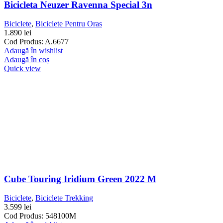
Bicicleta Neuzer Ravenna Special 3n
Biciclete
,
Biciclete Pentru Oras
1.890
lei
Cod Produs: A.6677
Adaugă în wishlist
Adaugă în coș
Quick view
Cube Touring Iridium Green 2022 M
Biciclete
,
Biciclete Trekking
3.599
lei
Cod Produs: 548100M