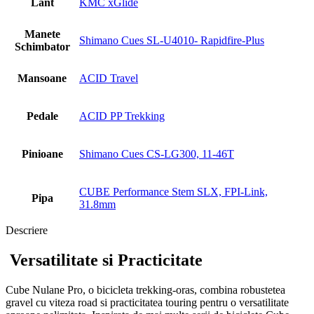
Lant
KMC xGlide
Manete
Shimano Cues SL-U4010- Rapidfire-Plus
Schimbator
Mansoane
ACID Travel
Pedale
ACID PP Trekking
Pinioane
Shimano Cues CS-LG300, 11-46T
CUBE Performance Stem SLX, FPI-Link,
Pipa
31.8mm
Descriere
Versatilitate si Practicitate
Cube Nulane Pro, o bicicleta trekking-oras, combina robustetea
gravel cu viteza road si practicitatea touring pentru o versatilitate