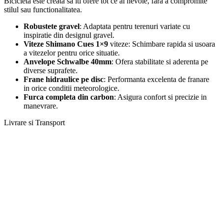
Bicicleta este creata sa iti ofere tot ce ai nevoie, fara a compromite
stilul sau functionalitatea.
Robustete gravel
: Adaptata pentru terenuri variate cu
inspiratie din designul gravel.
Viteze Shimano Cues 1×9
viteze: Schimbare rapida si usoara
a vitezelor pentru orice situatie.
Anvelope Schwalbe 40mm
: Ofera stabilitate si aderenta pe
diverse suprafete.
Frane hidraulice pe disc
: Performanta excelenta de franare
in orice conditii meteorologice.
Furca completa din carbon
: Asigura confort si precizie in
manevrare.
Livrare si Transport