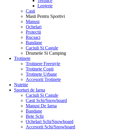
Termice
Lenjerie
Casti
Masti Pentru Sportivi
Manusi
Ochelari
Protectii
Rucsaci
Bandane
Caciuli Si Cagule
Drumetie Si Camping
Trotinete
Trotinere Freestyle
Trotinete Copii
Trotinete Urbane
Accesorii Trotinete
Nutritie
Sporturi de Iarna
Caciuli Si Cagule
Casti Schi/Snowboard
Manusi De Iarna
Bandane
Bete Schi
Ochelari Schi/Snowboard
Accesorii Schi/Snowboard