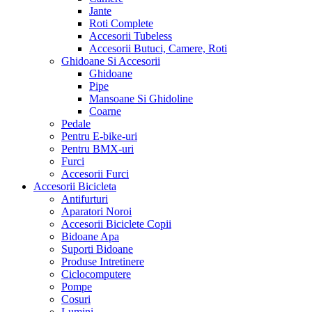
Jante
Roti Complete
Accesorii Tubeless
Accesorii Butuci, Camere, Roti
Ghidoane Si Accesorii
Ghidoane
Pipe
Mansoane Si Ghidoline
Coarne
Pedale
Pentru E-bike-uri
Pentru BMX-uri
Furci
Accesorii Furci
Accesorii Bicicleta
Antifurturi
Aparatori Noroi
Accesorii Biciclete Copii
Bidoane Apa
Suporti Bidoane
Produse Intretinere
Ciclocomputere
Pompe
Cosuri
Lumini