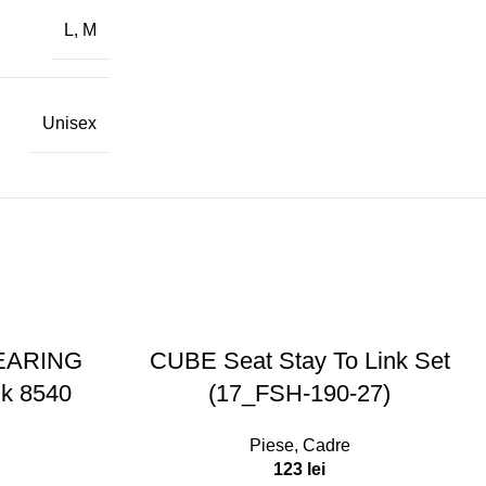
L
,
M
Unisex
EARING
CUBE Seat Stay To Link Set
nk 8540
(17_FSH-190-27)
Piese
,
Cadre
123
lei