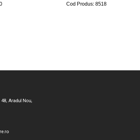
0
Cod Produs: 8518
r 48, Aradul Nou,
re.ro