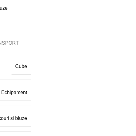
luze
ANSPORT
Cube
Echipament
couri si bluze