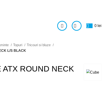
0
lei
aminte
Topuri
Tricouri si bluze
ECK L/S BLACK
E ATX ROUND NECK