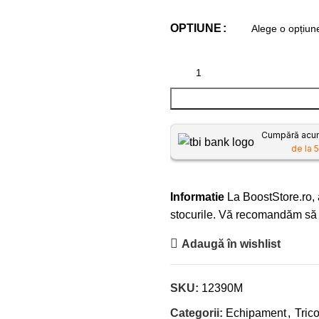
OPTIUNE
Cumpără acum,
de la 5
Informatie
La BoostStore.ro, a
stocurile. Vă recomandăm să n
Adaugă în wishlist
SKU:
12390M
Categorii:
Echipament
,
Trico