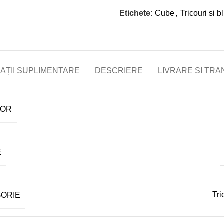
Etichete:
Cube
,
Tricouri si b
AȚII SUPLIMENTARE
DESCRIERE
LIVRARE SI TR
TOR
E
GORIE
Tri