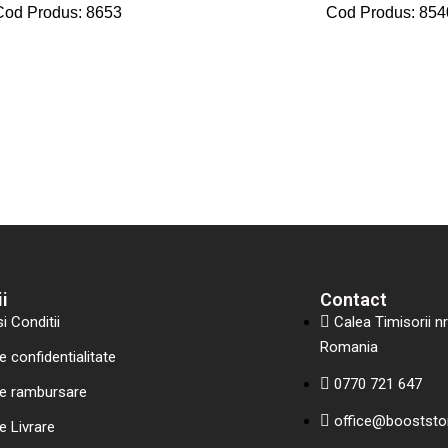
Cod Produs: 8653
Cod Produs: 854
i
Contact
i Conditii
Calea Timisorii n
Romania
e confidentialitate
0770 721 647
de rambursare
office@booststo
e Livrare