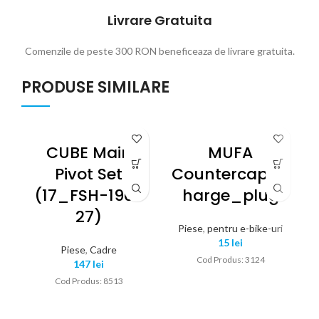
Livrare Gratuita
Comenzile de peste 300 RON beneficeaza de livrare gratuita.
PRODUSE SIMILARE
CUBE Main
MUFA
Pivot Set
Countercap_c
(17_FSH-190-
Harge_plug
27)
Piese
,
pentru e-bike-uri
15
lei
Piese
,
Cadre
Cod Produs: 3124
147
lei
Cod Produs: 8513