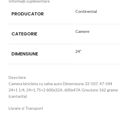
Informații suplimentare
Continental
PRODUCATOR
Camere
CATEGORIE
24"
DIMENSIUNE
Descriere
Camera bicicleta cu valva auto Dimensiune 32-507, 47-544
24×1 1/4, 24×1.75×2 600x32A, 600x47A Greutate 162 grame
(cantarita)
Livrare si Transport