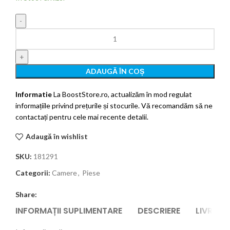
ADAUGĂ ÎN COȘ
Informatie
La BoostStore.ro, actualizăm în mod regulat
informațiile privind prețurile și stocurile. Vă recomandăm să ne
contactați pentru cele mai recente detalii.
Adaugă în wishlist
SKU:
181291
Categorii:
Camere
,
Piese
Share:
INFORMAȚII SUPLIMENTARE
DESCRIERE
LIVRARE