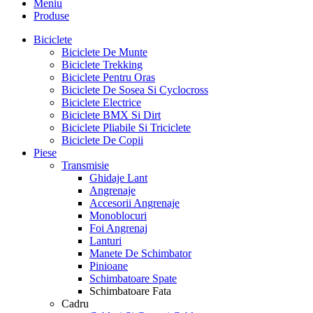
Meniu
Produse
Biciclete
Biciclete De Munte
Biciclete Trekking
Biciclete Pentru Oras
Biciclete De Sosea Si Cyclocross
Biciclete Electrice
Biciclete BMX Si Dirt
Biciclete Pliabile Si Triciclete
Biciclete De Copii
Piese
Transmisie
Ghidaje Lant
Angrenaje
Accesorii Angrenaje
Monoblocuri
Foi Angrenaj
Lanturi
Manete De Schimbator
Pinioane
Schimbatoare Spate
Schimbatoare Fata
Cadru