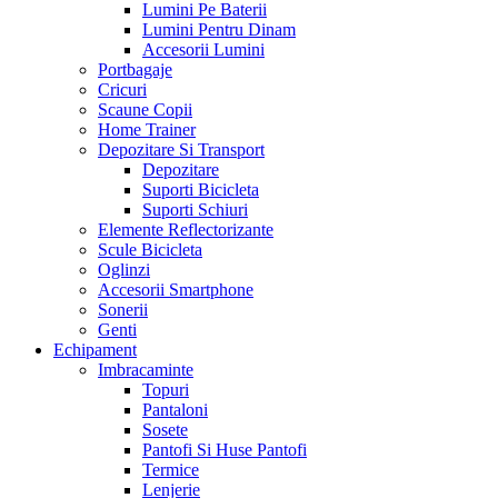
Lumini Pe Baterii
Lumini Pentru Dinam
Accesorii Lumini
Portbagaje
Cricuri
Scaune Copii
Home Trainer
Depozitare Si Transport
Depozitare
Suporti Bicicleta
Suporti Schiuri
Elemente Reflectorizante
Scule Bicicleta
Oglinzi
Accesorii Smartphone
Sonerii
Genti
Echipament
Imbracaminte
Topuri
Pantaloni
Sosete
Pantofi Si Huse Pantofi
Termice
Lenjerie