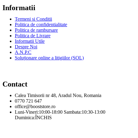
Informatii
Termeni si Conditii
Politica de confidentialitate
Politica de rambursare
Politica de Livrare
Informatii Utile
Despre Noi
A.N.P.C
Soluționare online a litigiilor (SOL)
Contact
Calea Timisorii nr 48, Aradul Nou, Romania
0770 721 647
office@booststore.ro
Luni-Vineri:10:00-18:00 Sambata:10:30-13:00
Duminica:ÎNCHIS