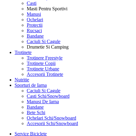
Casti
Masti Pentru Sportivi
Manusi
Ochelari
Protectii
Rucsaci
Bandane
Caciuli Si Cagule
Drumetie Si Camping
Trotinete
Trotinere Freestyle
Trotinete Copii
Trotinete Urbane
Accesorii Trotinete
Nutritie
Sporturi de Iarna
Caciuli Si Cagule
Casti Schi/Snowboard
Manusi De Iarna
Bandane
Bete Schi
Ochelari Schi/Snowboard
Accesorii Schi/Snowboard
Service Biciclete