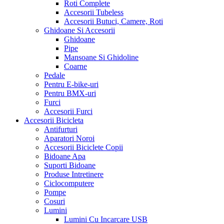
Roti Complete
Accesorii Tubeless
Accesorii Butuci, Camere, Roti
Ghidoane Si Accesorii
Ghidoane
Pipe
Mansoane Si Ghidoline
Coarne
Pedale
Pentru E-bike-uri
Pentru BMX-uri
Furci
Accesorii Furci
Accesorii Bicicleta
Antifurturi
Aparatori Noroi
Accesorii Biciclete Copii
Bidoane Apa
Suporti Bidoane
Produse Intretinere
Ciclocomputere
Pompe
Cosuri
Lumini
Lumini Cu Incarcare USB