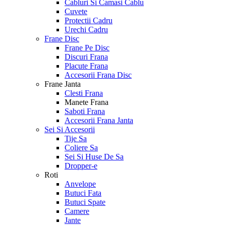
Cabluri Si Camasi Cablu
Cuvete
Protectii Cadru
Urechi Cadru
Frane Disc
Frane Pe Disc
Discuri Frana
Placute Frana
Accesorii Frana Disc
Frane Janta
Clesti Frana
Manete Frana
Saboti Frana
Accesorii Frana Janta
Sei Si Accesorii
Tije Sa
Coliere Sa
Sei Si Huse De Sa
Dropper-e
Roti
Anvelope
Butuci Fata
Butuci Spate
Camere
Jante