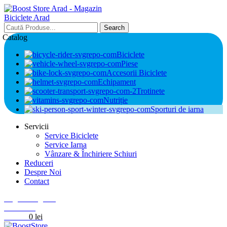
Search
Catalog
Biciclete
Piese
Accesorii Biciclete
Echipament
Trotinete
Nutriție
Sporturi de iarna
Servicii
Service Biciclete
Service Iarna
Vânzare & Închiriere Schiuri
Reduceri
Despre Noi
Contact
Login / Register
0
Wishlist
0
items
0
lei