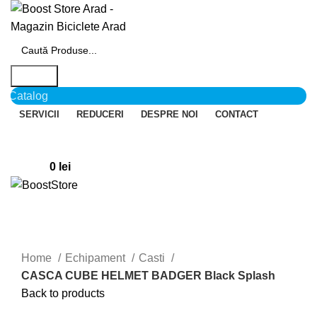
Search
Catalog
SERVICII
REDUCERI
DESPRE NOI
CONTACT
Login / Register
0
Wishlist
0
items
0
lei
Menu
Click to enlarge
Home
Echipament
Casti
CASCA CUBE HELMET BADGER Black Splash
Back to products