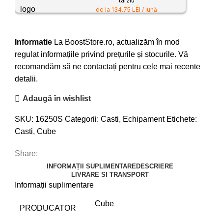
târziu
de la 134.75 LEI / lună
Informatie
La BoostStore.ro, actualizăm în mod
regulat informațiile privind prețurile și stocurile. Vă
recomandăm să ne contactați pentru cele mai recente
detalii.
Adaugă în wishlist
SKU:
16250S
Categorii:
Casti
,
Echipament
Etichete:
Casti
,
Cube
Share:
INFORMAȚII SUPLIMENTARE
DESCRIERE
LIVRARE SI TRANSPORT
Informații suplimentare
Cube
PRODUCATOR