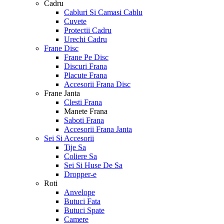
Cadru
Cabluri Si Camasi Cablu
Cuvete
Protectii Cadru
Urechi Cadru
Frane Disc
Frane Pe Disc
Discuri Frana
Placute Frana
Accesorii Frana Disc
Frane Janta
Clesti Frana
Manete Frana
Saboti Frana
Accesorii Frana Janta
Sei Si Accesorii
Tije Sa
Coliere Sa
Sei Si Huse De Sa
Dropper-e
Roti
Anvelope
Butuci Fata
Butuci Spate
Camere