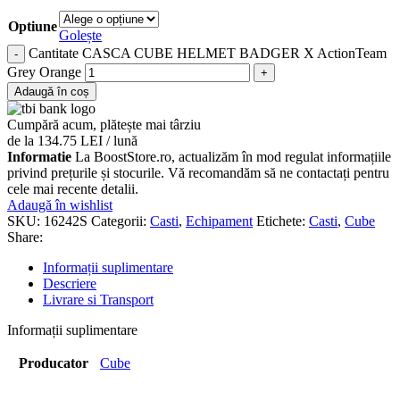
Optiune
Golește
Cantitate CASCA CUBE HELMET BADGER X ActionTeam
Grey Orange
Adaugă în coș
Cumpără acum, plătește mai târziu
de la 134.75 LEI / lună
Informatie
La BoostStore.ro, actualizăm în mod regulat informațiile
privind prețurile și stocurile. Vă recomandăm să ne contactați pentru
cele mai recente detalii.
Adaugă în wishlist
SKU:
16242S
Categorii:
Casti
,
Echipament
Etichete:
Casti
,
Cube
Share:
Informații suplimentare
Descriere
Livrare si Transport
Informații suplimentare
Producator
Cube