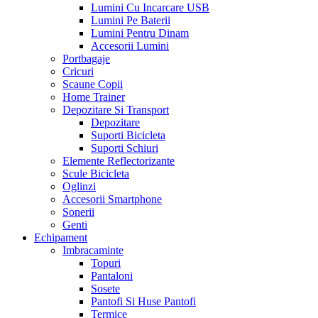
Lumini Cu Incarcare USB
Lumini Pe Baterii
Lumini Pentru Dinam
Accesorii Lumini
Portbagaje
Cricuri
Scaune Copii
Home Trainer
Depozitare Si Transport
Depozitare
Suporti Bicicleta
Suporti Schiuri
Elemente Reflectorizante
Scule Bicicleta
Oglinzi
Accesorii Smartphone
Sonerii
Genti
Echipament
Imbracaminte
Topuri
Pantaloni
Sosete
Pantofi Si Huse Pantofi
Termice