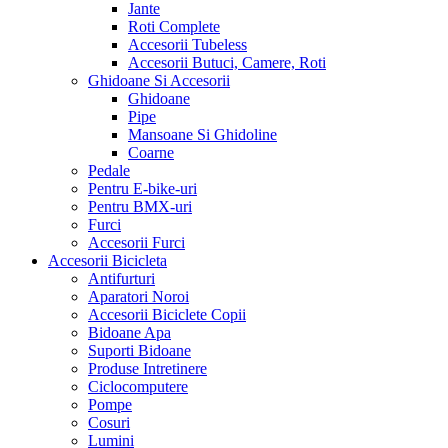
Jante
Roti Complete
Accesorii Tubeless
Accesorii Butuci, Camere, Roti
Ghidoane Si Accesorii
Ghidoane
Pipe
Mansoane Si Ghidoline
Coarne
Pedale
Pentru E-bike-uri
Pentru BMX-uri
Furci
Accesorii Furci
Accesorii Bicicleta
Antifurturi
Aparatori Noroi
Accesorii Biciclete Copii
Bidoane Apa
Suporti Bidoane
Produse Intretinere
Ciclocomputere
Pompe
Cosuri
Lumini