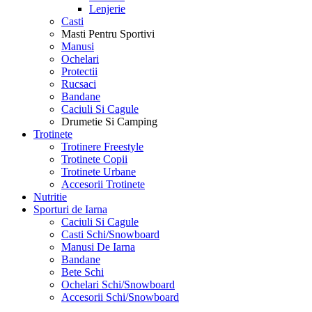
Lenjerie
Casti
Masti Pentru Sportivi
Manusi
Ochelari
Protectii
Rucsaci
Bandane
Caciuli Si Cagule
Drumetie Si Camping
Trotinete
Trotinere Freestyle
Trotinete Copii
Trotinete Urbane
Accesorii Trotinete
Nutritie
Sporturi de Iarna
Caciuli Si Cagule
Casti Schi/Snowboard
Manusi De Iarna
Bandane
Bete Schi
Ochelari Schi/Snowboard
Accesorii Schi/Snowboard