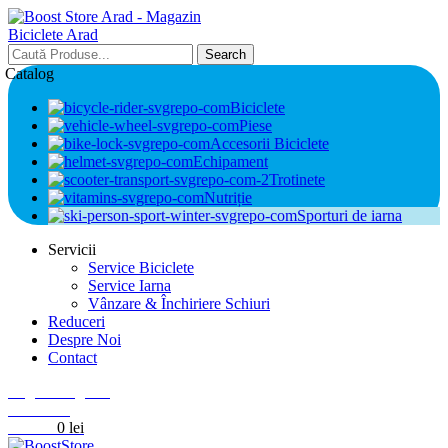
Search
Catalog
Biciclete
Piese
Accesorii Biciclete
Echipament
Trotinete
Nutriție
Sporturi de iarna
Servicii
Service Biciclete
Service Iarna
Vânzare & Închiriere Schiuri
Reduceri
Despre Noi
Contact
Login / Register
0
Wishlist
0
items
0
lei