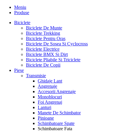
Meniu
Produse
Biciclete
Biciclete De Munte
Biciclete Trekking
Biciclete Pentru Oras
Biciclete De Sosea Si Cyclocross
Biciclete Electrice
Biciclete BMX Si Dirt
Biciclete Pliabile Si Triciclete
Biciclete De Copii
Piese
Transmisie
Ghidaje Lant
Angrenaje
Accesorii Angrenaje
Monoblocuri
Foi Angrenaj
Lanturi
Manete De Schimbator
Pinioane
Schimbatoare Spate
Schimbatoare Fata