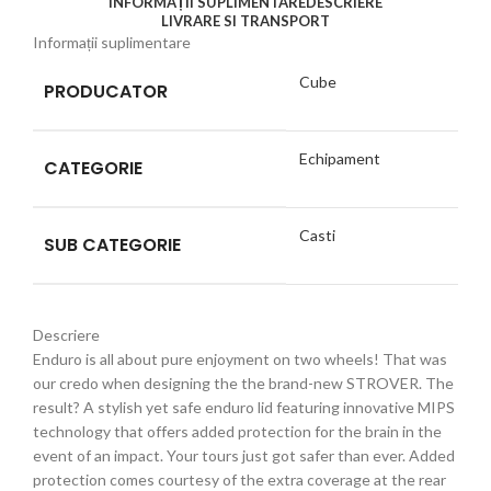
INFORMAȚII SUPLIMENTARE
DESCRIERE
LIVRARE SI TRANSPORT
Informații suplimentare
Cube
PRODUCATOR
Echipament
CATEGORIE
Casti
SUB CATEGORIE
Descriere
Enduro is all about pure enjoyment on two wheels! That was
our credo when designing the the brand-new STROVER. The
result? A stylish yet safe enduro lid featuring innovative MIPS
technology that offers added protection for the brain in the
event of an impact. Your tours just got safer than ever. Added
protection comes courtesy of the extra coverage at the rear