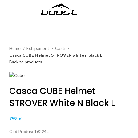
MENU
Click to enlarge
Home
Echipament
Casti
Casca CUBE Helmet STROVER white n black L
Back to products
Casca CUBE Helmet
STROVER White N Black L
759
lei
Cod Produs: 16224L