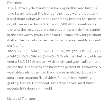
Descriere
The Ã–tztal Cycle Marathon is back again this year, but this
time I want to be at the front of the group – and that is why
it’s all about riding wisely and constantly keeping the pressure
on, all over more than 250 km and 5,500 altitude metres. In
the end, the reserves are even enough for a little finish sprint
in the breakaway group. My helmet? I completely forgot about
it after the first kilometres thanks to its great ventilation and
perfect fit.
size S (49-55) – S/M (53-57) – L (58-62) weight S (49-55) – 210
g S/M (53-57) – 246 g L (58-62) – 275 gÂ road helmet; 24 large
vents; SILC 180 fit system with height and width adjustment
can be fine-tuned with one hand for a perfect fit; removable &
washable pads; other pad thicknesses available; double in-
mould construction; flat dividers for optimised webbing
guiding; Natural Fit concept; reflective decals; matt finish
material EPS double-in-mould
Livrare si Transport