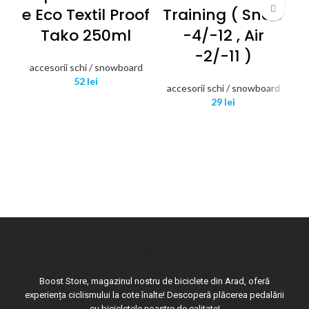
E Eco Textil Proof
Training ( Snow
a
Tako 250ml
-4/-12 , Air
-2/-11 )
accesorii schi / snowboard
52
lei
accesorii schi / snowboard
29
lei
Magazin Biciclete Arad
Boost Store, magazinul nostru de biciclete din Arad, oferă
experiența ciclismului la cote înalte! Descoperă plăcerea pedalării
cu bicicletele noastre de calitate!