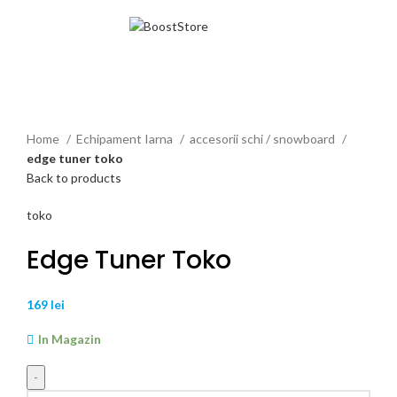
MENU
Click to enlarge
Home
Echipament Iarna
accesorii schi / snowboard
edge tuner toko
Back to products
toko
Edge Tuner Toko
169
lei
In Magazin