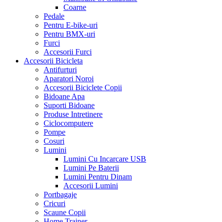
Coarne
Pedale
Pentru E-bike-uri
Pentru BMX-uri
Furci
Accesorii Furci
Accesorii Bicicleta
Antifurturi
Aparatori Noroi
Accesorii Biciclete Copii
Bidoane Apa
Suporti Bidoane
Produse Intretinere
Ciclocomputere
Pompe
Cosuri
Lumini
Lumini Cu Incarcare USB
Lumini Pe Baterii
Lumini Pentru Dinam
Accesorii Lumini
Portbagaje
Cricuri
Scaune Copii
Home Trainer