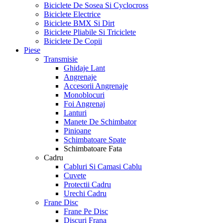
Biciclete De Sosea Si Cyclocross
Biciclete Electrice
Biciclete BMX Si Dirt
Biciclete Pliabile Si Triciclete
Biciclete De Copii
Piese
Transmisie
Ghidaje Lant
Angrenaje
Accesorii Angrenaje
Monoblocuri
Foi Angrenaj
Lanturi
Manete De Schimbator
Pinioane
Schimbatoare Spate
Schimbatoare Fata
Cadru
Cabluri Si Camasi Cablu
Cuvete
Protectii Cadru
Urechi Cadru
Frane Disc
Frane Pe Disc
Discuri Frana