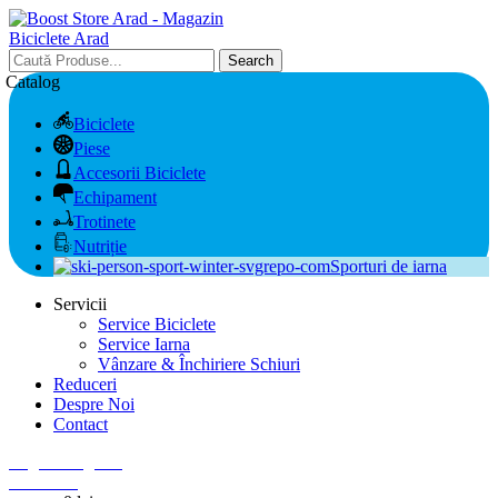
Search
Catalog
Biciclete
Piese
Accesorii Biciclete
Echipament
Trotinete
Nutriție
Sporturi de iarna
Servicii
Service Biciclete
Service Iarna
Vânzare & Închiriere Schiuri
Reduceri
Despre Noi
Contact
Login / Register
0
Wishlist