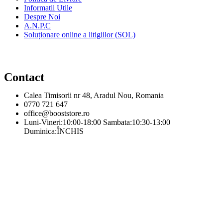
Informatii Utile
Despre Noi
A.N.P.C
Soluționare online a litigiilor (SOL)
Contact
Calea Timisorii nr 48, Aradul Nou, Romania
0770 721 647
office@booststore.ro
Luni-Vineri:10:00-18:00 Sambata:10:30-13:00
Duminica:ÎNCHIS