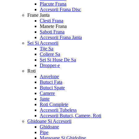
Placute Frana
Accesorii Frana Disc
Frane Janta
Clesti Frana
Manete Frana
Saboti Frana
Accesorii Frana Janta
Sei Si Accesorii
Tije Sa
Coliere Sa
Sei Si Huse De Sa
Dropper-e
Roti
Anvelope
Butuci Fata
Butuci Spate
Camere
Jante
Roti Complete
Accesorii Tubeless
Accesorii Butuci, Camere, Roti
Ghidoane Si Accesorii
Ghidoane
Pipe
Mansoane Si Ghidoline