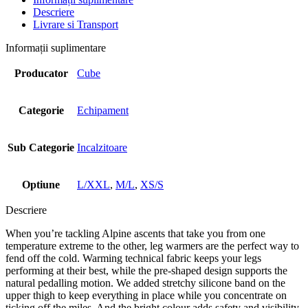
Descriere
Livrare si Transport
Informații suplimentare
Producator
Cube
Categorie
Echipament
Sub Categorie
Incalzitoare
Optiune
L/XXL
,
M/L
,
XS/S
Descriere
When you’re tackling Alpine ascents that take you from one
temperature extreme to the other, leg warmers are the perfect way to
fend off the cold. Warming technical fabric keeps your legs
performing at their best, while the pre-shaped design supports the
natural pedalling motion. We added stretchy silicone band on the
upper thigh to keep everything in place while you concentrate on
ticking off the miles. And the bright colour adds safety and visibility