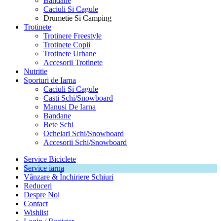
Bandane
Caciuli Si Cagule
Drumetie Si Camping
Trotinete
Trotinere Freestyle
Trotinete Copii
Trotinete Urbane
Accesorii Trotinete
Nutritie
Sporturi de Iarna
Caciuli Si Cagule
Casti Schi/Snowboard
Manusi De Iarna
Bandane
Bete Schi
Ochelari Schi/Snowboard
Accesorii Schi/Snowboard
Service Biciclete
Service iarna
Vânzare & Închiriere Schiuri
Reduceri
Despre Noi
Contact
Wishlist