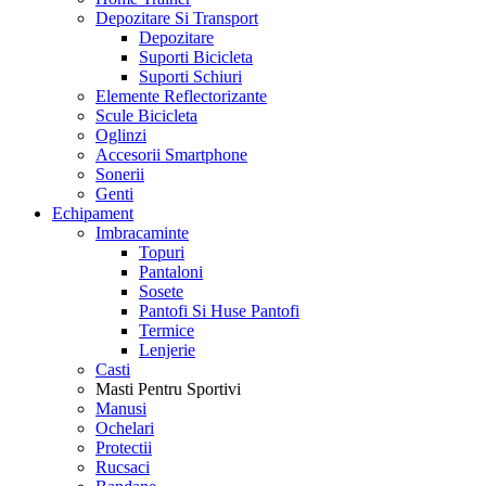
Depozitare Si Transport
Depozitare
Suporti Bicicleta
Suporti Schiuri
Elemente Reflectorizante
Scule Bicicleta
Oglinzi
Accesorii Smartphone
Sonerii
Genti
Echipament
Imbracaminte
Topuri
Pantaloni
Sosete
Pantofi Si Huse Pantofi
Termice
Lenjerie
Casti
Masti Pentru Sportivi
Manusi
Ochelari
Protectii
Rucsaci