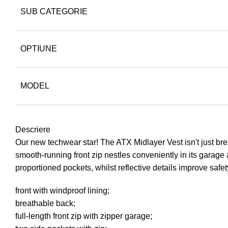
SUB CATEGORIE
OPTIUNE
MODEL
Descriere
Our new techwear star! The ATX Midlayer Vest isn't just brea
smooth-running front zip nestles conveniently in its garage
proportioned pockets, whilst reflective details improve safety 
front with windproof lining;
breathable back;
full-length front zip with zipper garage;