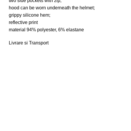
two side pockets with zip;
hood can be worn underneath the helmet;
grippy silicone hem;
reflective print
material 94% polyester, 6% elastane
Livrare si Transport