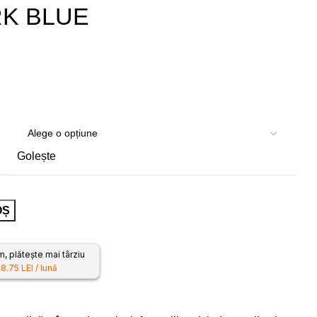
RK BLUE
Golește
OȘ
 plătește mai târziu
18.75 LEI / lună