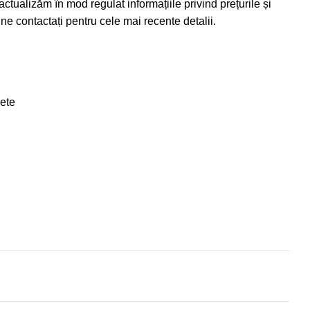
ctualizăm în mod regulat informațiile privind prețurile și
e contactați pentru cele mai recente detalii.
ete