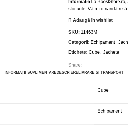
Informatie
La BoostStore.ro, a
stocurile. Vă recomandăm să n
Adaugă în wishlist
SKU:
11463M
Categorii:
Echipament
,
Jach
Etichete:
Cube
,
Jachete
Share:
INFORMAȚII SUPLIMENTARE
DESCRIERE
LIVRARE SI TRANSPORT
Cube
Echipament