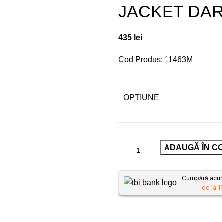
JACKET DA
435
lei
Cod Produs: 11463M
OPTIUNE
ADAUGĂ ÎN C
Cumpără acum,
de la 1