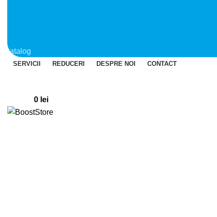
Catalog
SERVICII
REDUCERI
DESPRE NOI
CONTACT
Login / Register
0
Wishlist
0
items
0
lei
Menu