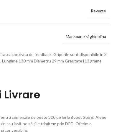
Reverse
Mansoane si ghidolina
titatea potrivita de feedback. Gripurile sunt disponibile in 3
a nevoie. Lungime 130 mm Diametru 29 mm Greutate113 grame
 Livrare
pentru comenzile de peste 300 de lei la Boost Store! Alege
azin sau lasă-ne să ți le trimitem prin DPD. Oferim o
și convenabilă.