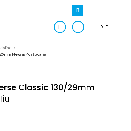
0
LEI
idoline
/29mm Negru/Portocaliu
erse Classic 130/29mm
liu