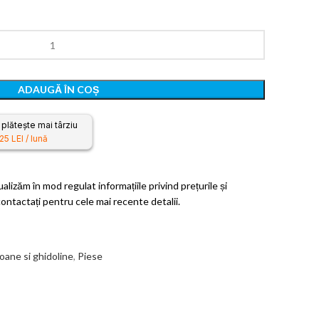
ADAUGĂ ÎN COȘ
lătește mai târziu
25 LEI / lună
lizăm în mod regulat informațiile privind prețurile și
ntactați pentru cele mai recente detalii.
ane si ghidoline
,
Piese