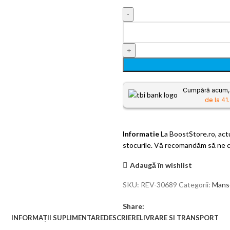
Cumpără acum, p
de la 41.
Informatie
La BoostStore.ro, actua
stocurile. Vă recomandăm să ne co
Adaugă în wishlist
SKU:
REV-30689
Categorii:
Manso
Share:
INFORMAȚII SUPLIMENTARE
DESCRIERE
LIVRARE SI TRANSPORT