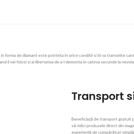
in forma de diamant este potrivita in orice conditii si iti va transmite can
pul cand il vei folosi si ai libertatea de a-l demonta in cateva secunde l
Transport si
Beneficiază de transport gratuit 
să ridici produsele direct din mag
experiență de cumpărături simplă 