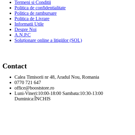
Termeni si Conditii
Politica de confidentialitate
Politica de rambursare
Politica de Livrare
Informatii Utile
Despre Noi
A.N.P.C
Soluționare online a litigiilor (SOL)
Contact
Calea Timisorii nr 48, Aradul Nou, Romania
0770 721 647
office@booststore.ro
Luni-Vineri:10:00-18:00 Sambata:10:30-13:00
Duminica:ÎNCHIS