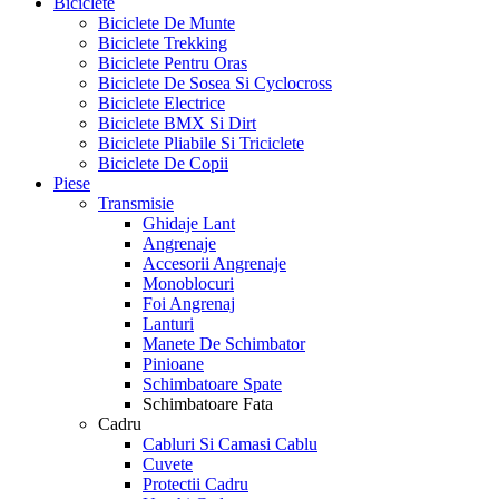
Biciclete
Biciclete De Munte
Biciclete Trekking
Biciclete Pentru Oras
Biciclete De Sosea Si Cyclocross
Biciclete Electrice
Biciclete BMX Si Dirt
Biciclete Pliabile Si Triciclete
Biciclete De Copii
Piese
Transmisie
Ghidaje Lant
Angrenaje
Accesorii Angrenaje
Monoblocuri
Foi Angrenaj
Lanturi
Manete De Schimbator
Pinioane
Schimbatoare Spate
Schimbatoare Fata
Cadru
Cabluri Si Camasi Cablu
Cuvete
Protectii Cadru