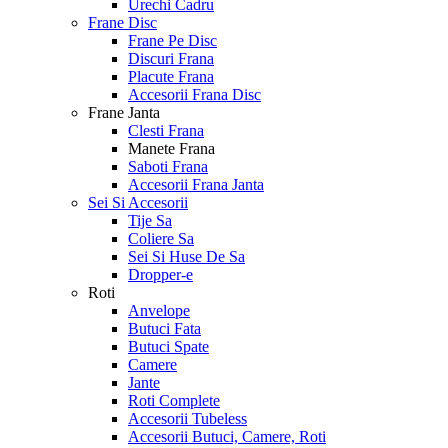
Urechi Cadru
Frane Disc
Frane Pe Disc
Discuri Frana
Placute Frana
Accesorii Frana Disc
Frane Janta
Clesti Frana
Manete Frana
Saboti Frana
Accesorii Frana Janta
Sei Si Accesorii
Tije Sa
Coliere Sa
Sei Si Huse De Sa
Dropper-e
Roti
Anvelope
Butuci Fata
Butuci Spate
Camere
Jante
Roti Complete
Accesorii Tubeless
Accesorii Butuci, Camere, Roti