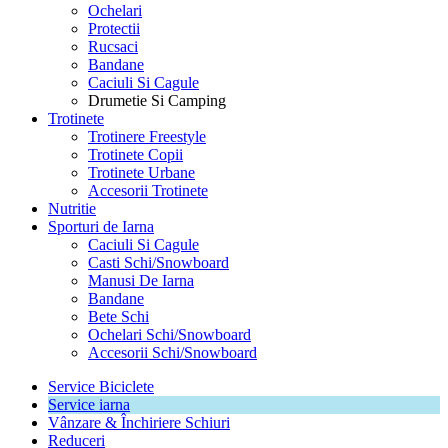
Ochelari
Protectii
Rucsaci
Bandane
Caciuli Si Cagule
Drumetie Si Camping
Trotinete
Trotinere Freestyle
Trotinete Copii
Trotinete Urbane
Accesorii Trotinete
Nutritie
Sporturi de Iarna
Caciuli Si Cagule
Casti Schi/Snowboard
Manusi De Iarna
Bandane
Bete Schi
Ochelari Schi/Snowboard
Accesorii Schi/Snowboard
Service Biciclete
Service iarna
Vânzare & Închiriere Schiuri
Reduceri