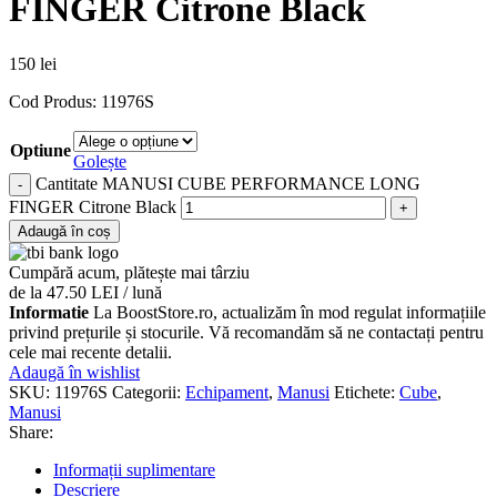
FINGER Citrone Black
150
lei
Cod Produs: 11976S
Optiune
Golește
Cantitate MANUSI CUBE PERFORMANCE LONG
FINGER Citrone Black
Adaugă în coș
Cumpără acum, plătește mai târziu
de la 47.50 LEI / lună
Informatie
La BoostStore.ro, actualizăm în mod regulat informațiile
privind prețurile și stocurile. Vă recomandăm să ne contactați pentru
cele mai recente detalii.
Adaugă în wishlist
SKU:
11976S
Categorii:
Echipament
,
Manusi
Etichete:
Cube
,
Manusi
Share:
Informații suplimentare
Descriere