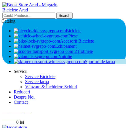
Search
Catalog
Biciclete
Piese
Accesorii Biciclete
Echipament
Trotinete
Nutriție
Sporturi de iarna
Servicii
Service Biciclete
Service Iarna
Vânzare & Închiriere Schiuri
Reduceri
Despre Noi
Contact
Login / Register
0
Wishlist
0
items
0
lei