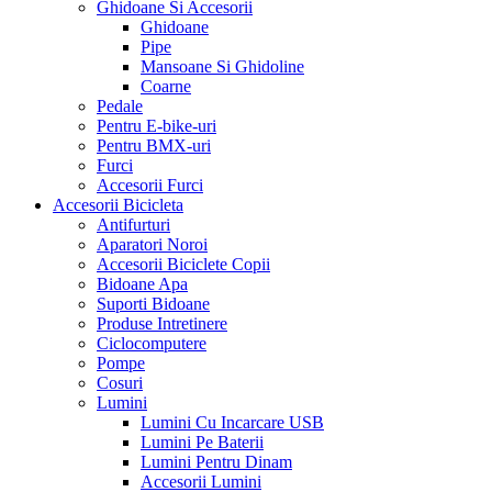
Ghidoane Si Accesorii
Ghidoane
Pipe
Mansoane Si Ghidoline
Coarne
Pedale
Pentru E-bike-uri
Pentru BMX-uri
Furci
Accesorii Furci
Accesorii Bicicleta
Antifurturi
Aparatori Noroi
Accesorii Biciclete Copii
Bidoane Apa
Suporti Bidoane
Produse Intretinere
Ciclocomputere
Pompe
Cosuri
Lumini
Lumini Cu Incarcare USB
Lumini Pe Baterii
Lumini Pentru Dinam
Accesorii Lumini