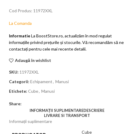
Cod Produs: 11972XXL
La Comanda
Informatie
La BoostStore.ro, actualizăm în mod regulat
informațiile privind prețurile și stocurile. Vă recomandăm să ne
contactați pentru cele mai recente detalii.
Adaugă în wishlist
SKU:
11972XXL
Categorii:
Echipament
,
Manusi
Etichete:
Cube
,
Manusi
Share:
INFORMAȚII SUPLIMENTARE
DESCRIERE
LIVRARE SI TRANSPORT
Informații suplimentare
Cube