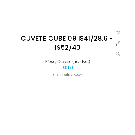
CUVETE CUBE 09 IS41/28.6 –
IS52/40
Piese
,
Cuvete (headset)
50
lei
Cod Produs: 8009