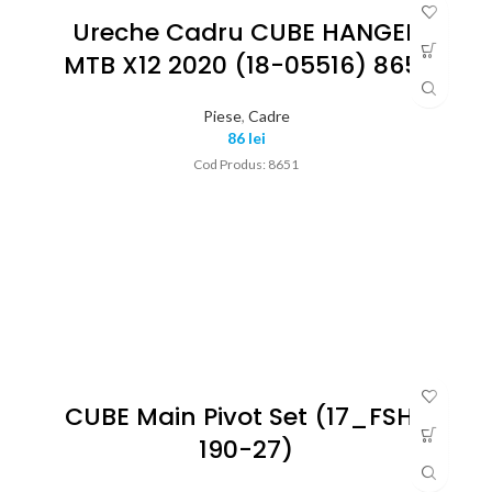
Ureche Cadru CUBE HANGER
MTB X12 2020 (18-05516) 8651
Piese
,
Cadre
86
lei
Cod Produs: 8651
CUBE Main Pivot Set (17_FSH-
190-27)