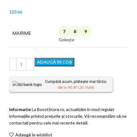
123
lei
7
8
9
MARIME
Golește
ADAUGĂ ÎN COȘ
Cumpără acum, plătește mai târziu
de la 40.81 LEI / lună
Informatie
La BoostStore.ro, actualizăm în mod regulat
informațiile privind prețurile și stocurile. Vă recomandăm să ne
contactați pentru cele mai recente detalii.
Adaugă în wishlist