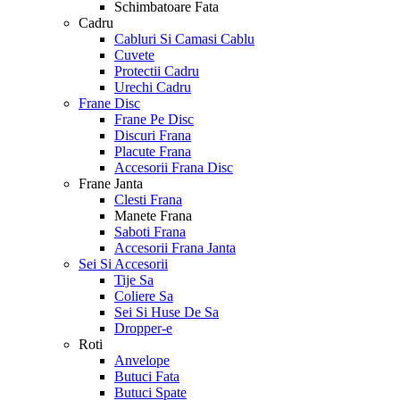
Schimbatoare Fata
Cadru
Cabluri Si Camasi Cablu
Cuvete
Protectii Cadru
Urechi Cadru
Frane Disc
Frane Pe Disc
Discuri Frana
Placute Frana
Accesorii Frana Disc
Frane Janta
Clesti Frana
Manete Frana
Saboti Frana
Accesorii Frana Janta
Sei Si Accesorii
Tije Sa
Coliere Sa
Sei Si Huse De Sa
Dropper-e
Roti
Anvelope
Butuci Fata
Butuci Spate