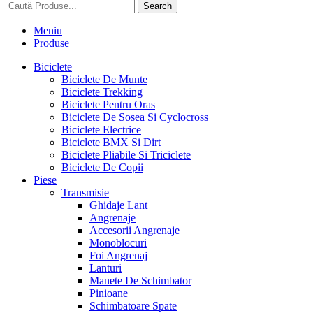
Search
Meniu
Produse
Biciclete
Biciclete De Munte
Biciclete Trekking
Biciclete Pentru Oras
Biciclete De Sosea Si Cyclocross
Biciclete Electrice
Biciclete BMX Si Dirt
Biciclete Pliabile Si Triciclete
Biciclete De Copii
Piese
Transmisie
Ghidaje Lant
Angrenaje
Accesorii Angrenaje
Monoblocuri
Foi Angrenaj
Lanturi
Manete De Schimbator
Pinioane
Schimbatoare Spate