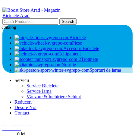
Search
Catalog
Biciclete
Piese
Accesorii Biciclete
Echipament
Trotinete
Nutriție
Sporturi de iarna
Servicii
Service Biciclete
Service Iarna
Vânzare & Închiriere Schiuri
Reduceri
Despre Noi
Contact
Login / Register
0
Wishlist
0
items
0
lei