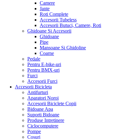
Camere
Jante
Roti Complete
Accesorii Tubeless
Accesorii Butuci, Camere, Roti
Ghidoane Si Accesorii
Ghidoane
Pipe
Mansoane Si Ghidoline
Coarne
Pedale
Pentru E-bike-uri
Pentru BMX-uri
Furci
Accesorii Furci
Accesorii Bicicleta
Antifurturi
Aparatori Noroi
Accesorii Biciclete Copii
Bidoane Apa
Suporti Bidoane
Produse Intretinere
Ciclocomputere
Pompe
Cosuri