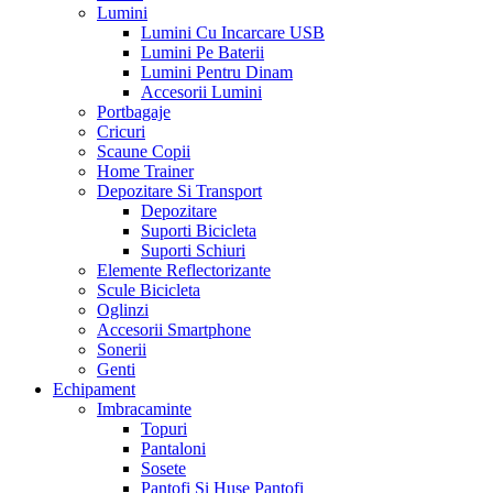
Lumini
Lumini Cu Incarcare USB
Lumini Pe Baterii
Lumini Pentru Dinam
Accesorii Lumini
Portbagaje
Cricuri
Scaune Copii
Home Trainer
Depozitare Si Transport
Depozitare
Suporti Bicicleta
Suporti Schiuri
Elemente Reflectorizante
Scule Bicicleta
Oglinzi
Accesorii Smartphone
Sonerii
Genti
Echipament
Imbracaminte
Topuri
Pantaloni
Sosete
Pantofi Si Huse Pantofi