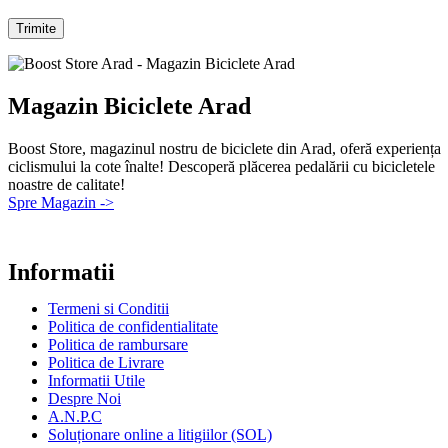
Magazin Biciclete Arad
Boost Store, magazinul nostru de biciclete din Arad, oferă experiența
ciclismului la cote înalte! Descoperă plăcerea pedalării cu bicicletele
noastre de calitate!
Spre Magazin ->
Informatii
Termeni si Conditii
Politica de confidentialitate
Politica de rambursare
Politica de Livrare
Informatii Utile
Despre Noi
A.N.P.C
Soluționare online a litigiilor (SOL)