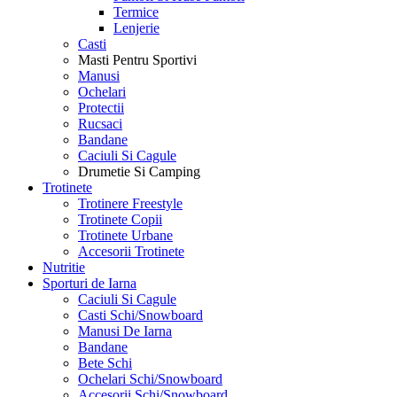
Termice
Lenjerie
Casti
Masti Pentru Sportivi
Manusi
Ochelari
Protectii
Rucsaci
Bandane
Caciuli Si Cagule
Drumetie Si Camping
Trotinete
Trotinere Freestyle
Trotinete Copii
Trotinete Urbane
Accesorii Trotinete
Nutritie
Sporturi de Iarna
Caciuli Si Cagule
Casti Schi/Snowboard
Manusi De Iarna
Bandane
Bete Schi
Ochelari Schi/Snowboard
Accesorii Schi/Snowboard