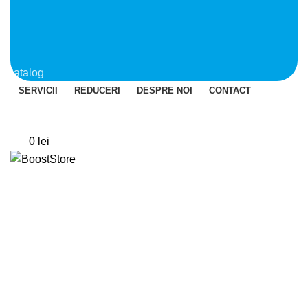
Catalog
SERVICII
REDUCERI
DESPRE NOI
CONTACT
Login / Register
0
Wishlist
0
0
lei
Menu