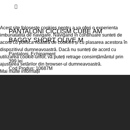
Acest site foloseste cookies pentru a va oferi o experienta
PANTALONI CICLISM CUBE AM
imbunatatita de navigare. Navigand in continuare sunteti de
BAGGY SHORT OLIVE M
acord cu politica noastră de cookies și cu plasarea acestora în
dispozitivul dumneavoastră. Dacă nu sunteți de acord cu
Pantaloni
,
Echipament
utilizarea cookie-urilor, vă puteți retrage consimțământul prin
399
lei
ajustarea setărilor din browser-ul dumneavoastră.
Cod Produs: 10687M
Mai multe informații
Sunt de acord