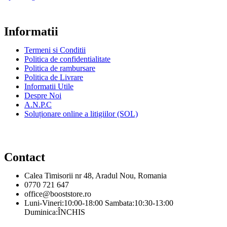
Informatii
Termeni si Conditii
Politica de confidentialitate
Politica de rambursare
Politica de Livrare
Informatii Utile
Despre Noi
A.N.P.C
Soluționare online a litigiilor (SOL)
Contact
Calea Timisorii nr 48, Aradul Nou, Romania
0770 721 647
office@booststore.ro
Luni-Vineri:10:00-18:00 Sambata:10:30-13:00
Duminica:ÎNCHIS