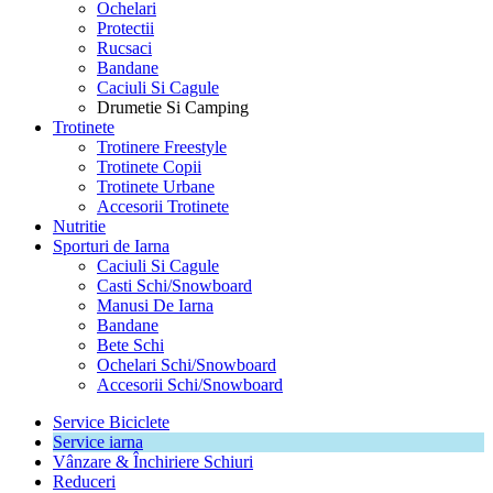
Ochelari
Protectii
Rucsaci
Bandane
Caciuli Si Cagule
Drumetie Si Camping
Trotinete
Trotinere Freestyle
Trotinete Copii
Trotinete Urbane
Accesorii Trotinete
Nutritie
Sporturi de Iarna
Caciuli Si Cagule
Casti Schi/Snowboard
Manusi De Iarna
Bandane
Bete Schi
Ochelari Schi/Snowboard
Accesorii Schi/Snowboard
Service Biciclete
Service iarna
Vânzare & Închiriere Schiuri
Reduceri