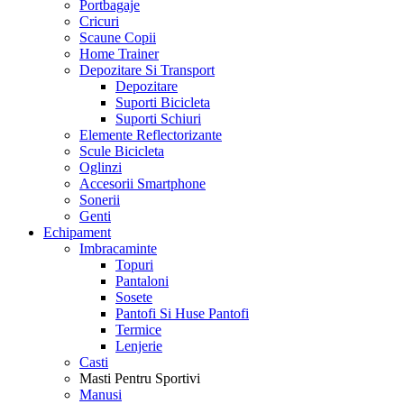
Portbagaje
Cricuri
Scaune Copii
Home Trainer
Depozitare Si Transport
Depozitare
Suporti Bicicleta
Suporti Schiuri
Elemente Reflectorizante
Scule Bicicleta
Oglinzi
Accesorii Smartphone
Sonerii
Genti
Echipament
Imbracaminte
Topuri
Pantaloni
Sosete
Pantofi Si Huse Pantofi
Termice
Lenjerie
Casti
Masti Pentru Sportivi
Manusi