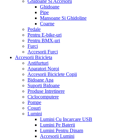
Ghidoane Si Accesorii
Ghidoane
Pipe
Mansoane Si Ghidoline
Coarne
Pedale
Pentru E-bike-uri
Pentru BMX-uri
Furci
Accesorii Furci
Accesorii Bicicleta
Antifurturi
Aparatori Noroi
Accesorii Biciclete Copii
Bidoane Apa
Suporti Bidoane
Produse Intretinere
Ciclocomputere
Pompe
Cosuri
Lumini
Lumini Cu Incarcare USB
Lumini Pe Baterii
Lumini Pentru Dinam
Accesorii Lumini