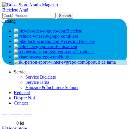
Search
Catalog
Biciclete
Piese
Accesorii Biciclete
Echipament
Trotinete
Nutriție
Sporturi de iarna
Servicii
Service Biciclete
Service Iarna
Vânzare & Închiriere Schiuri
Reduceri
Despre Noi
Contact
Login / Register
0
Wishlist
0
items
0
lei