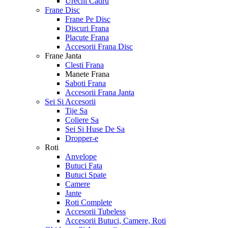
Urechi Cadru
Frane Disc
Frane Pe Disc
Discuri Frana
Placute Frana
Accesorii Frana Disc
Frane Janta
Clesti Frana
Manete Frana
Saboti Frana
Accesorii Frana Janta
Sei Si Accesorii
Tije Sa
Coliere Sa
Sei Si Huse De Sa
Dropper-e
Roti
Anvelope
Butuci Fata
Butuci Spate
Camere
Jante
Roti Complete
Accesorii Tubeless
Accesorii Butuci, Camere, Roti