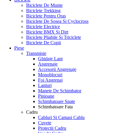
Biciclete De Munte
Biciclete Trekking
Biciclete Pentru Oras
Biciclete De Sosea Si Cyclocross
Biciclete Electrice
Biciclete BMX Si Dirt
Biciclete Pliabile Si Triciclete
Biciclete De Copii
Piese
Transmisie
Ghidaje Lant
Angrenaje
Accesorii Angrenaje
Monoblocuri
Foi Angrenaj
Lanturi
Manete De Schimbator
Pinioane
Schimbatoare Spate
Schimbatoare Fata
Cadru
Cabluri Si Camasi Cablu
Cuvete
Protectii Cadru