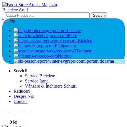
Search
Catalog
Biciclete
Piese
Accesorii Biciclete
Echipament
Trotinete
Nutriție
Sporturi de iarna
Servicii
Service Biciclete
Service Iarna
Vânzare & Închiriere Schiuri
Reduceri
Despre Noi
Contact
Login / Register
0
Wishlist
0
0
lei