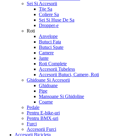
Sei Si Accesorii
Tije Sa
Coliere Sa
Sei Si Huse De Sa
Dropper-e
Roti
Anvelope
Butuci Fata
Butuci Spate
Camere
Jante
Roti Complete
Accesorii Tubeless
Accesorii Butuci, Camere, Roti
Ghidoane Si Accesorii
Ghidoane
Pipe
Mansoane Si Ghidoline
Coarne
Pedale
Pentru E-bike-uri
Pentru BMX-uri
Furci
Accesorii Furci
Accesorii Bicicleta