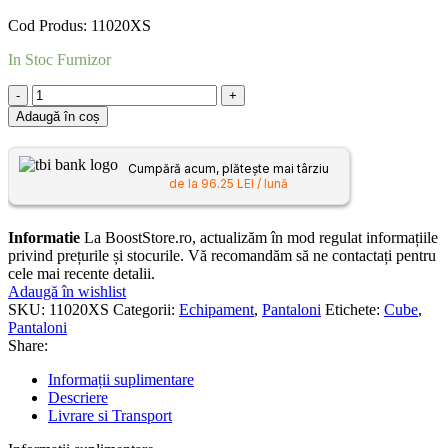
Cod Produs: 11020XS
In Stoc Furnizor
Adaugă în coș
Cumpără acum, plătește mai târziu
de la 96.25 LEI / lună
Informatie
La BoostStore.ro, actualizăm în mod regulat informațiile
privind prețurile și stocurile. Vă recomandăm să ne contactați pentru
cele mai recente detalii.
Adaugă în wishlist
SKU:
11020XS
Categorii:
Echipament
,
Pantaloni
Etichete:
Cube
,
Pantaloni
Share:
Informații suplimentare
Descriere
Livrare si Transport