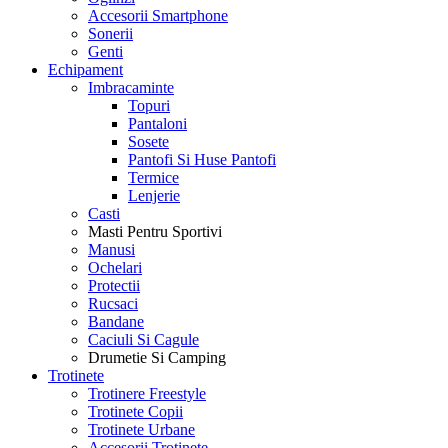
Accesorii Smartphone
Sonerii
Genti
Echipament
Imbracaminte
Topuri
Pantaloni
Sosete
Pantofi Si Huse Pantofi
Termice
Lenjerie
Casti
Masti Pentru Sportivi
Manusi
Ochelari
Protectii
Rucsaci
Bandane
Caciuli Si Cagule
Drumetie Si Camping
Trotinete
Trotinere Freestyle
Trotinete Copii
Trotinete Urbane
Accesorii Trotinete