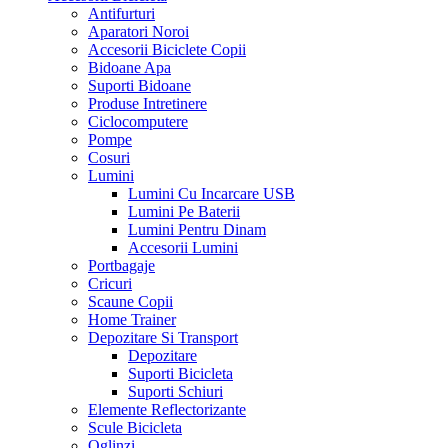
Antifurturi
Aparatori Noroi
Accesorii Biciclete Copii
Bidoane Apa
Suporti Bidoane
Produse Intretinere
Ciclocomputere
Pompe
Cosuri
Lumini
Lumini Cu Incarcare USB
Lumini Pe Baterii
Lumini Pentru Dinam
Accesorii Lumini
Portbagaje
Cricuri
Scaune Copii
Home Trainer
Depozitare Si Transport
Depozitare
Suporti Bicicleta
Suporti Schiuri
Elemente Reflectorizante
Scule Bicicleta
Oglinzi