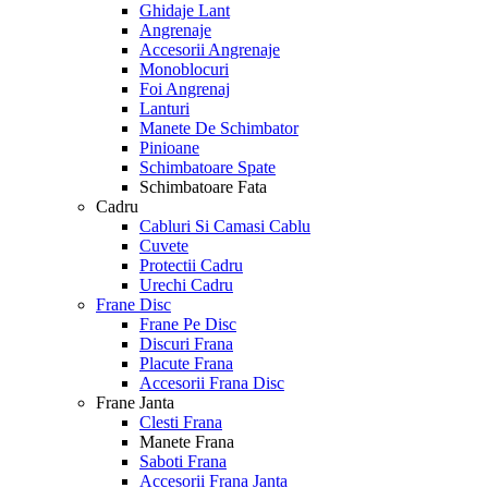
Ghidaje Lant
Angrenaje
Accesorii Angrenaje
Monoblocuri
Foi Angrenaj
Lanturi
Manete De Schimbator
Pinioane
Schimbatoare Spate
Schimbatoare Fata
Cadru
Cabluri Si Camasi Cablu
Cuvete
Protectii Cadru
Urechi Cadru
Frane Disc
Frane Pe Disc
Discuri Frana
Placute Frana
Accesorii Frana Disc
Frane Janta
Clesti Frana
Manete Frana
Saboti Frana
Accesorii Frana Janta