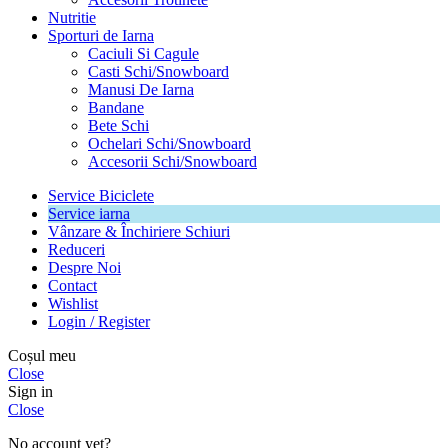
Nutritie
Sporturi de Iarna
Caciuli Si Cagule
Casti Schi/Snowboard
Manusi De Iarna
Bandane
Bete Schi
Ochelari Schi/Snowboard
Accesorii Schi/Snowboard
Service Biciclete
Service iarna
Vânzare & Închiriere Schiuri
Reduceri
Despre Noi
Contact
Wishlist
Login / Register
Coșul meu
Close
Sign in
Close
No account yet?