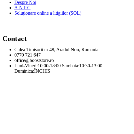
Despre Noi
A.N.P.C
Soluționare online a litigiilor (SOL)
Contact
Calea Timisorii nr 48, Aradul Nou, Romania
0770 721 647
office@booststore.ro
Luni-Vineri:10:00-18:00 Sambata:10:30-13:00
Duminica:ÎNCHIS