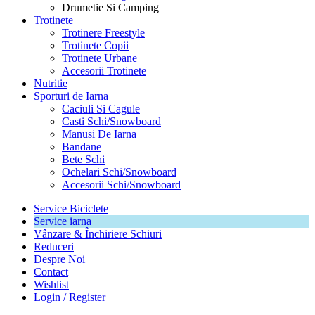
Drumetie Si Camping
Trotinete
Trotinere Freestyle
Trotinete Copii
Trotinete Urbane
Accesorii Trotinete
Nutritie
Sporturi de Iarna
Caciuli Si Cagule
Casti Schi/Snowboard
Manusi De Iarna
Bandane
Bete Schi
Ochelari Schi/Snowboard
Accesorii Schi/Snowboard
Service Biciclete
Service iarna
Vânzare & Închiriere Schiuri
Reduceri
Despre Noi
Contact
Wishlist
Login / Register