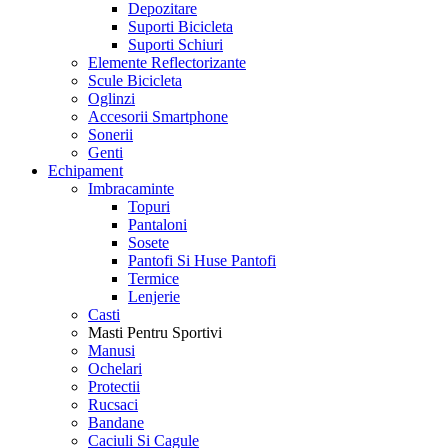
Depozitare
Suporti Bicicleta
Suporti Schiuri
Elemente Reflectorizante
Scule Bicicleta
Oglinzi
Accesorii Smartphone
Sonerii
Genti
Echipament
Imbracaminte
Topuri
Pantaloni
Sosete
Pantofi Si Huse Pantofi
Termice
Lenjerie
Casti
Masti Pentru Sportivi
Manusi
Ochelari
Protectii
Rucsaci
Bandane
Caciuli Si Cagule