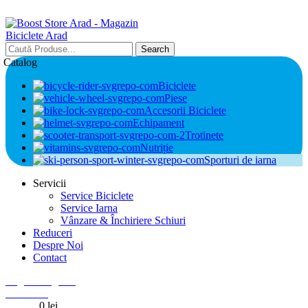
Search
Catalog
Biciclete
Piese
Accesorii Biciclete
Echipament
Trotinete
Nutriție
Sporturi de iarna
Servicii
Service Biciclete
Service Iarna
Vânzare & Închiriere Schiuri
Reduceri
Despre Noi
Contact
Login / Register
0
Wishlist
0
items
0
lei