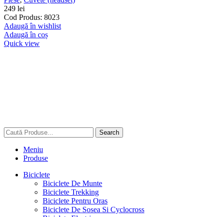
249
lei
Cod Produs: 8023
Adaugă în wishlist
Adaugă în coș
Quick view
Search
Meniu
Produse
Biciclete
Biciclete De Munte
Biciclete Trekking
Biciclete Pentru Oras
Biciclete De Sosea Si Cyclocross