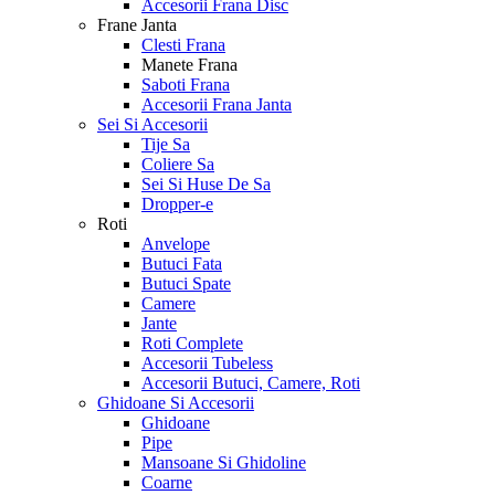
Accesorii Frana Disc
Frane Janta
Clesti Frana
Manete Frana
Saboti Frana
Accesorii Frana Janta
Sei Si Accesorii
Tije Sa
Coliere Sa
Sei Si Huse De Sa
Dropper-e
Roti
Anvelope
Butuci Fata
Butuci Spate
Camere
Jante
Roti Complete
Accesorii Tubeless
Accesorii Butuci, Camere, Roti
Ghidoane Si Accesorii
Ghidoane
Pipe
Mansoane Si Ghidoline
Coarne