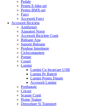
Pedale
Pentru E-bike-uri
Pentru BMX-uri
Furci
Accesorii Furci
Accesorii Bicicleta
Antifurturi
Aparatori Noroi
Accesorii Biciclete Copii
Bidoane Apa
Suporti Bidoane
Produse Intretinere
Ciclocomputere
Pompe
Cosuri
Lumini
Lumini Cu Incarcare USB
Lumini Pe Baterii
Lumini Pentru Dinam
Accesorii Lumini
Portbagaje
Cricuri
Scaune Copii
Home Trainer
Depozitare Si Transport