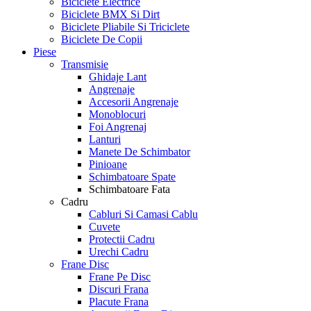
Biciclete Electrice
Biciclete BMX Si Dirt
Biciclete Pliabile Si Triciclete
Biciclete De Copii
Piese
Transmisie
Ghidaje Lant
Angrenaje
Accesorii Angrenaje
Monoblocuri
Foi Angrenaj
Lanturi
Manete De Schimbator
Pinioane
Schimbatoare Spate
Schimbatoare Fata
Cadru
Cabluri Si Camasi Cablu
Cuvete
Protectii Cadru
Urechi Cadru
Frane Disc
Frane Pe Disc
Discuri Frana
Placute Frana