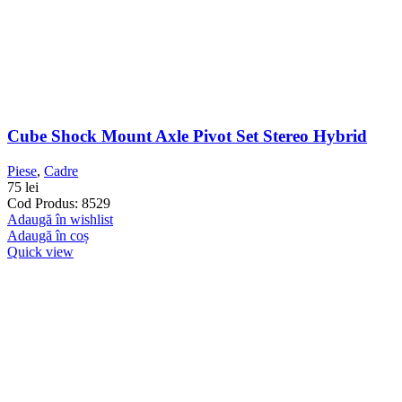
Cube Shock Mount Axle Pivot Set Stereo Hybrid
Piese
,
Cadre
75
lei
Cod Produs: 8529
Adaugă în wishlist
Adaugă în coș
Quick view