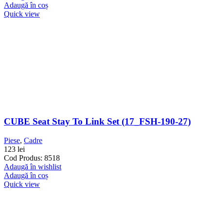
Adaugă în coș
Quick view
CUBE Seat Stay To Link Set (17_FSH-190-27)
Piese
,
Cadre
123
lei
Cod Produs: 8518
Adaugă în wishlist
Adaugă în coș
Quick view