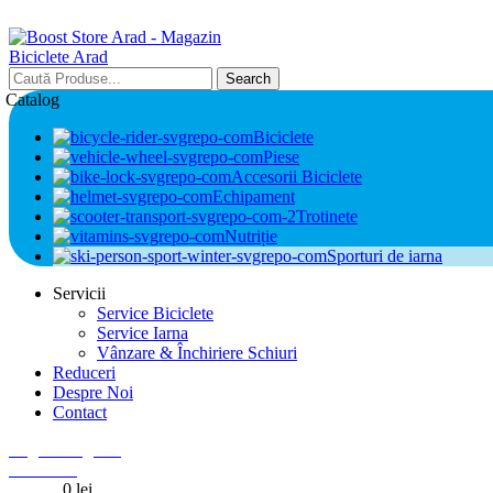
Search
Catalog
Biciclete
Piese
Accesorii Biciclete
Echipament
Trotinete
Nutriție
Sporturi de iarna
Servicii
Service Biciclete
Service Iarna
Vânzare & Închiriere Schiuri
Reduceri
Despre Noi
Contact
Login / Register
0
Wishlist
0
items
0
lei