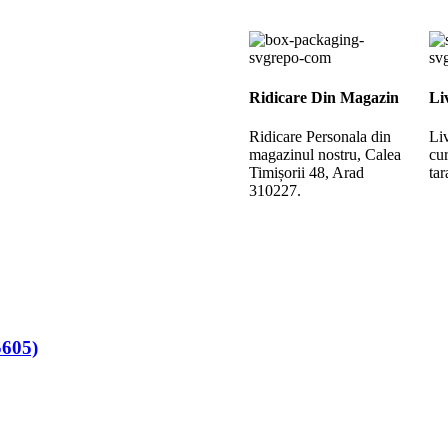
Ridicare Din Magazin
Li
Ridicare Personala din
Liv
magazinul nostru, Calea
cur
Timișorii 48, Arad
tar
310227.
605)