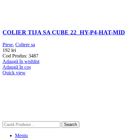
COLIER TIJA SA CUBE 22_HY-P4-HAT-MID
Piese
,
Coliere sa
192
lei
Cod Produs: 3487
Adaugă în wishlist
Adaugă în coș
Quick view
Search
Meniu