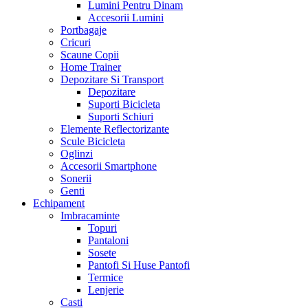
Lumini Pentru Dinam
Accesorii Lumini
Portbagaje
Cricuri
Scaune Copii
Home Trainer
Depozitare Si Transport
Depozitare
Suporti Bicicleta
Suporti Schiuri
Elemente Reflectorizante
Scule Bicicleta
Oglinzi
Accesorii Smartphone
Sonerii
Genti
Echipament
Imbracaminte
Topuri
Pantaloni
Sosete
Pantofi Si Huse Pantofi
Termice
Lenjerie
Casti