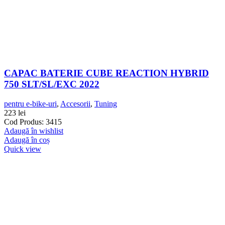
CAPAC BATERIE CUBE REACTION HYBRID
750 SLT/SL/EXC 2022
pentru e-bike-uri
,
Accesorii
,
Tuning
223
lei
Cod Produs: 3415
Adaugă în wishlist
Adaugă în coș
Quick view