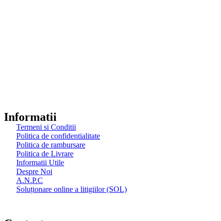
Magazin Biciclete Arad
Boost Store, magazinul nostru de biciclete din Arad, oferă
experiența ciclismului la cote înalte! Descoperă plăcerea pedalări
bicicletele noastre de calitate!
Spre Magazin ->
Informatii
Termeni si Conditii
Politica de confidentialitate
Politica de rambursare
Politica de Livrare
Informatii Utile
Despre Noi
A.N.P.C
Soluționare online a litigiilor (SOL)