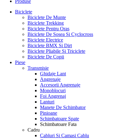
Produse
Biciclete
Biciclete De Munte
Biciclete Trekking
Biciclete Pentru Oras
Biciclete De Sosea Si Cyclocross
Biciclete Electrice
Biciclete BMX Si Dirt
Biciclete Pliabile Si Triciclete
Biciclete De Copii
Piese
Transmisie
Ghidaje Lant
Angrenaje
Accesorii Angrenaje
Monoblocuri
Foi Angrenaj
Lanturi
Manete De Schimbator
Pinioane
Schimbatoare Spate
Schimbatoare Fata
Cadru
Cabluri Si Camasi Cablu