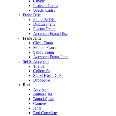
Cuvete
Protectii Cadru
Urechi Cadru
Frane Disc
Frane Pe Disc
Discuri Frana
Placute Frana
Accesorii Frana Disc
Frane Janta
Clesti Frana
Manete Frana
Saboti Frana
Accesorii Frana Janta
Sei Si Accesorii
Tije Sa
Coliere Sa
Sei Si Huse De Sa
Dropper-e
Roti
Anvelope
Butuci Fata
Butuci Spate
Camere
Jante
Roti Complete