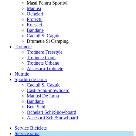
Masti Pentru Sportivi
Manusi
Ochelari
Protectii
Rucsaci
Bandane
Caciuli Si Cagule
Drumetie Si Camping
Trotinete
Trotinere Freestyle
Trotinete Copii
Trotinete Urbane
Accesorii Trotinete
Nutritie
Sporturi de Iarna
Caciuli Si Cagule
Casti Schi/Snowboard
Manusi De Iarna
Bandane
Bete Schi
Ochelari Schi/Snowboard
Accesorii Schi/Snowboard
Service Biciclete
Service iarna