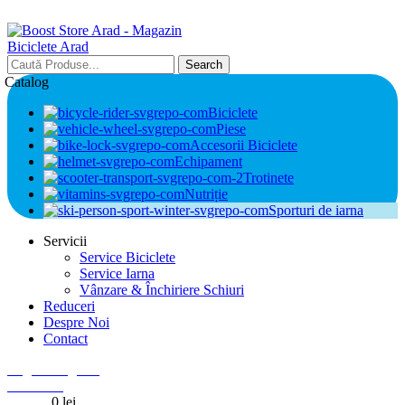
Search
Catalog
Biciclete
Piese
Accesorii Biciclete
Echipament
Trotinete
Nutriție
Sporturi de iarna
Servicii
Service Biciclete
Service Iarna
Vânzare & Închiriere Schiuri
Reduceri
Despre Noi
Contact
Login / Register
0
Wishlist
0
items
0
lei