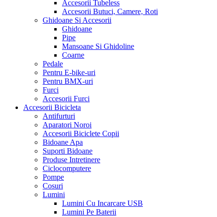
Accesorii Tubeless
Accesorii Butuci, Camere, Roti
Ghidoane Si Accesorii
Ghidoane
Pipe
Mansoane Si Ghidoline
Coarne
Pedale
Pentru E-bike-uri
Pentru BMX-uri
Furci
Accesorii Furci
Accesorii Bicicleta
Antifurturi
Aparatori Noroi
Accesorii Biciclete Copii
Bidoane Apa
Suporti Bidoane
Produse Intretinere
Ciclocomputere
Pompe
Cosuri
Lumini
Lumini Cu Incarcare USB
Lumini Pe Baterii