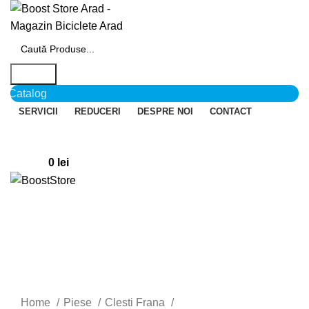
Search
Catalog
SERVICII
REDUCERI
DESPRE NOI
CONTACT
Login / Register
0
Wishlist
0
items
0
lei
Menu
Click to enlarge
Home
Piese
Clesti Frana