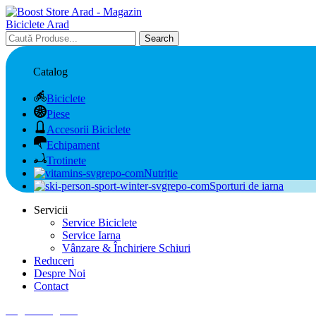
Search
Catalog
Biciclete
Piese
Accesorii Biciclete
Echipament
Trotinete
Nutriție
Sporturi de iarna
Servicii
Service Biciclete
Service Iarna
Vânzare & Închiriere Schiuri
Reduceri
Despre Noi
Contact
Login / Register