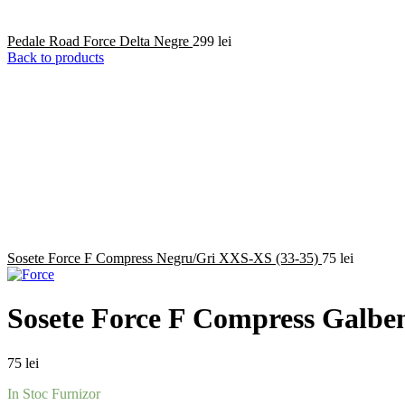
Pedale Road Force Delta Negre
299
lei
Back to products
Sosete Force F Compress Negru/gri XXS-XS (33-35)
75
lei
Sosete Force F Compress Galbe
75
lei
In Stoc Furnizor