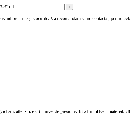
3-35)
ivind prețurile și stocurile. Vă recomandăm să ne contactați pentru cele
ort (ciclism, atletism, etc.) – nivel de presiune: 18-21 mmHG – material: