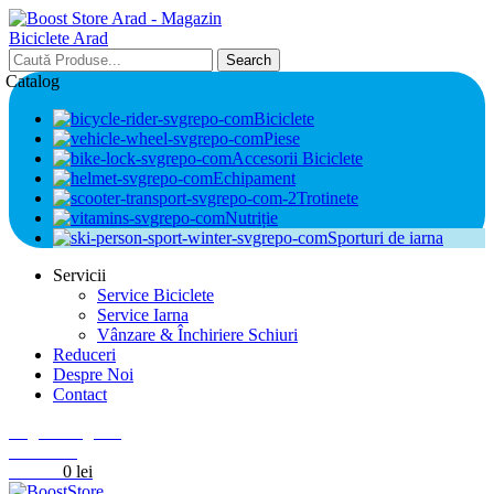
Search
Catalog
Biciclete
Piese
Accesorii Biciclete
Echipament
Trotinete
Nutriție
Sporturi de iarna
Servicii
Service Biciclete
Service Iarna
Vânzare & Închiriere Schiuri
Reduceri
Despre Noi
Contact
Login / Register
0
Wishlist
0
items
0
lei