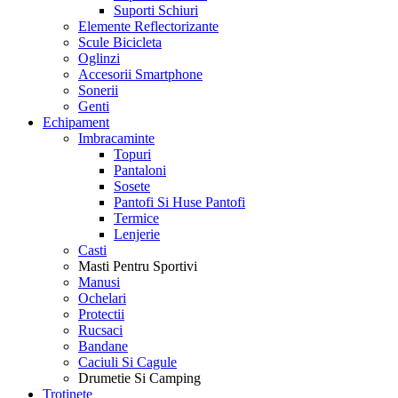
Suporti Schiuri
Elemente Reflectorizante
Scule Bicicleta
Oglinzi
Accesorii Smartphone
Sonerii
Genti
Echipament
Imbracaminte
Topuri
Pantaloni
Sosete
Pantofi Si Huse Pantofi
Termice
Lenjerie
Casti
Masti Pentru Sportivi
Manusi
Ochelari
Protectii
Rucsaci
Bandane
Caciuli Si Cagule
Drumetie Si Camping
Trotinete