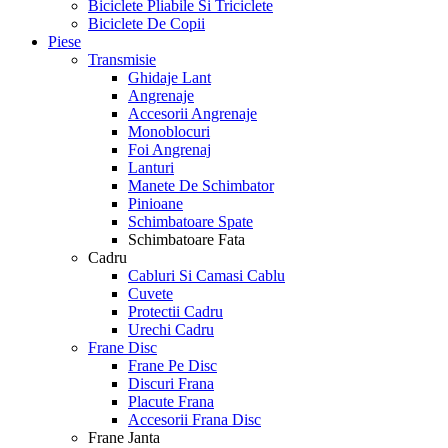
Biciclete Pliabile Si Triciclete
Biciclete De Copii
Piese
Transmisie
Ghidaje Lant
Angrenaje
Accesorii Angrenaje
Monoblocuri
Foi Angrenaj
Lanturi
Manete De Schimbator
Pinioane
Schimbatoare Spate
Schimbatoare Fata
Cadru
Cabluri Si Camasi Cablu
Cuvete
Protectii Cadru
Urechi Cadru
Frane Disc
Frane Pe Disc
Discuri Frana
Placute Frana
Accesorii Frana Disc
Frane Janta