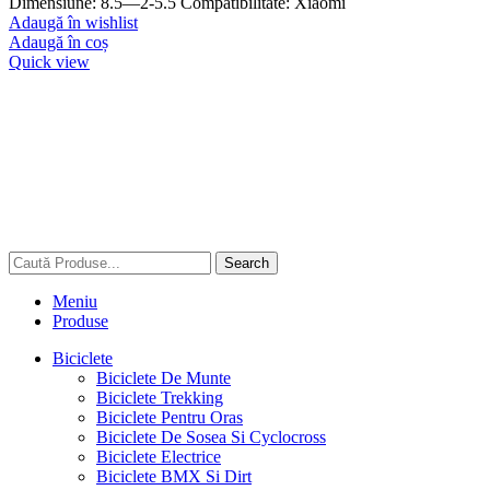
Dimensiune: 8.5—2-5.5 Compatibilitate: Xiaomi
Adaugă în wishlist
Adaugă în coș
Quick view
Search
Meniu
Produse
Biciclete
Biciclete De Munte
Biciclete Trekking
Biciclete Pentru Oras
Biciclete De Sosea Si Cyclocross
Biciclete Electrice
Biciclete BMX Si Dirt