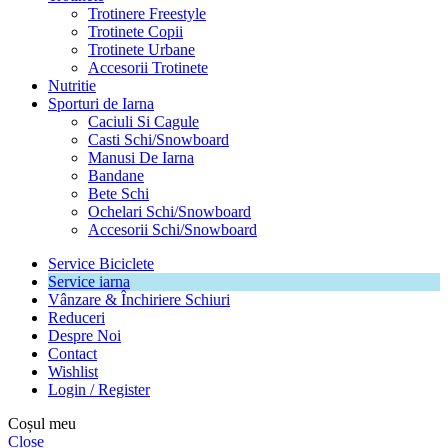
Trotinere Freestyle
Trotinete Copii
Trotinete Urbane
Accesorii Trotinete
Nutritie
Sporturi de Iarna
Caciuli Si Cagule
Casti Schi/Snowboard
Manusi De Iarna
Bandane
Bete Schi
Ochelari Schi/Snowboard
Accesorii Schi/Snowboard
Service Biciclete
Service iarna
Vânzare & Închiriere Schiuri
Reduceri
Despre Noi
Contact
Wishlist
Login / Register
Coșul meu
Close