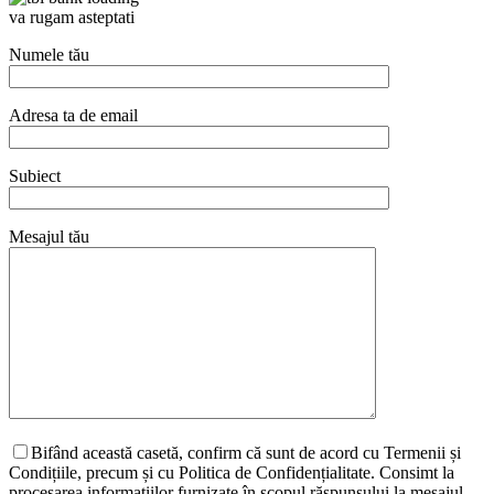
va rugam asteptati
Numele tău
Adresa ta de email
Subiect
Mesajul tău
Bifând această casetă, confirm că sunt de acord cu Termenii și
Condițiile, precum și cu Politica de Confidențialitate. Consimt la
procesarea informațiilor furnizate în scopul răspunsului la mesajul