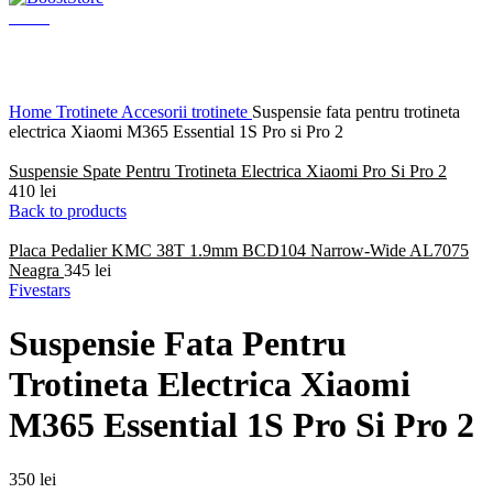
Menu
Click to enlarge
Home
Trotinete
Accesorii trotinete
Suspensie fata pentru trotineta
electrica Xiaomi M365 Essential 1S Pro si Pro 2
Suspensie Spate Pentru Trotineta Electrica Xiaomi Pro Si Pro 2
410
lei
Back to products
Placa Pedalier KMC 38T 1.9mm BCD104 Narrow-Wide AL7075
Neagra
345
lei
Fivestars
Suspensie Fata Pentru
Trotineta Electrica Xiaomi
M365 Essential 1S Pro Si Pro 2
350
lei