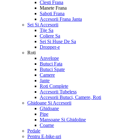
Clesti Frana
Manete Frana
Saboti Frana
Accesorii Frana Janta
Sei Si Accesorii
Tije Sa
Coliere Sa
Sei Si Huse De Sa
Dropper-e
Roti
Anvelope
Butuci Fata
Butuci Spate
Camere
Jante
Roti Complete
Accesorii Tubeless
Accesorii Butuci, Camere, Roti
Ghidoane Si Accesorii
Ghidoane
Pipe
Mansoane Si Ghidoline
Coarne
Pedale
Pentru E-bike-uri