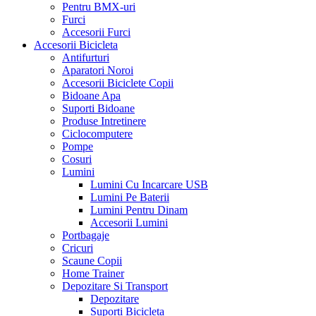
Pentru BMX-uri
Furci
Accesorii Furci
Accesorii Bicicleta
Antifurturi
Aparatori Noroi
Accesorii Biciclete Copii
Bidoane Apa
Suporti Bidoane
Produse Intretinere
Ciclocomputere
Pompe
Cosuri
Lumini
Lumini Cu Incarcare USB
Lumini Pe Baterii
Lumini Pentru Dinam
Accesorii Lumini
Portbagaje
Cricuri
Scaune Copii
Home Trainer
Depozitare Si Transport
Depozitare
Suporti Bicicleta