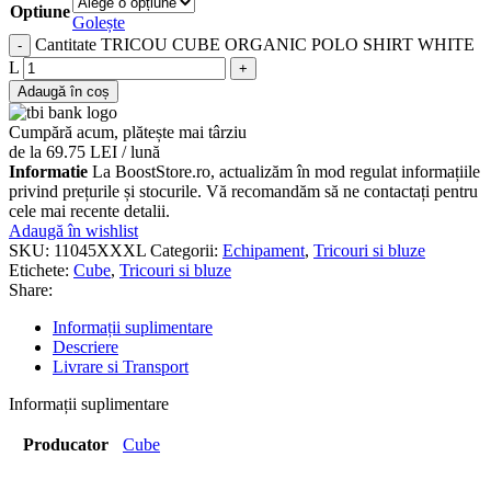
Optiune
Golește
Cantitate TRICOU CUBE ORGANIC POLO SHIRT WHITE
L
Adaugă în coș
Cumpără acum, plătește mai târziu
de la 69.75 LEI / lună
Informatie
La BoostStore.ro, actualizăm în mod regulat informațiile
privind prețurile și stocurile. Vă recomandăm să ne contactați pentru
cele mai recente detalii.
Adaugă în wishlist
SKU:
11045XXXL
Categorii:
Echipament
,
Tricouri si bluze
Etichete:
Cube
,
Tricouri si bluze
Share:
Informații suplimentare
Descriere
Livrare si Transport
Informații suplimentare
Producator
Cube