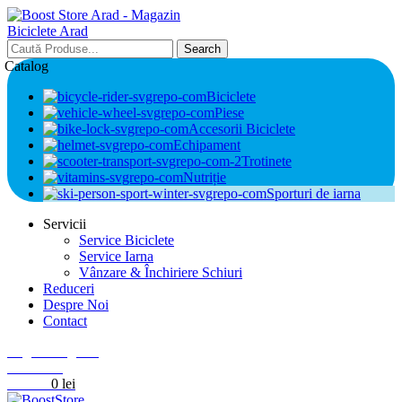
Search
Catalog
Biciclete
Piese
Accesorii Biciclete
Echipament
Trotinete
Nutriție
Sporturi de iarna
Servicii
Service Biciclete
Service Iarna
Vânzare & Închiriere Schiuri
Reduceri
Despre Noi
Contact
Login / Register
0
Wishlist
0
items
0
lei