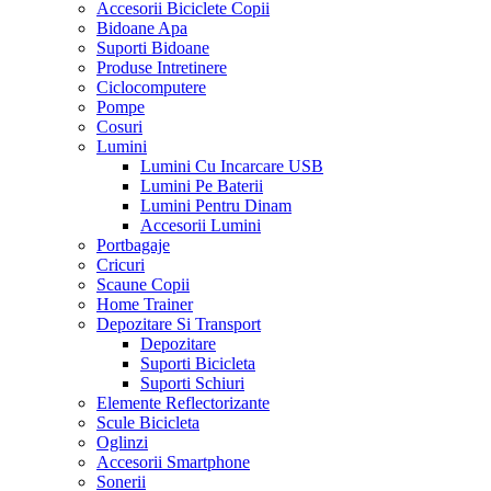
Accesorii Biciclete Copii
Bidoane Apa
Suporti Bidoane
Produse Intretinere
Ciclocomputere
Pompe
Cosuri
Lumini
Lumini Cu Incarcare USB
Lumini Pe Baterii
Lumini Pentru Dinam
Accesorii Lumini
Portbagaje
Cricuri
Scaune Copii
Home Trainer
Depozitare Si Transport
Depozitare
Suporti Bicicleta
Suporti Schiuri
Elemente Reflectorizante
Scule Bicicleta
Oglinzi
Accesorii Smartphone
Sonerii