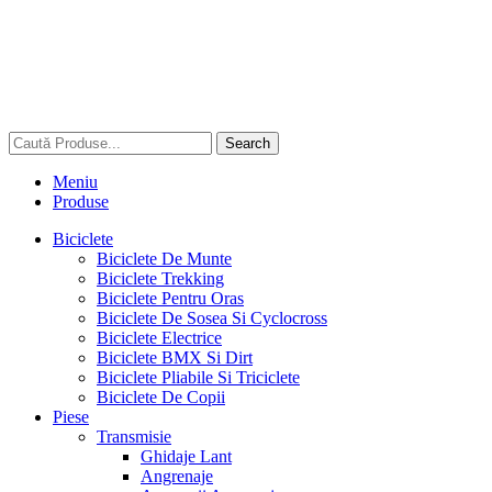
Search
Meniu
Produse
Biciclete
Biciclete De Munte
Biciclete Trekking
Biciclete Pentru Oras
Biciclete De Sosea Si Cyclocross
Biciclete Electrice
Biciclete BMX Si Dirt
Biciclete Pliabile Si Triciclete
Biciclete De Copii
Piese
Transmisie
Ghidaje Lant
Angrenaje