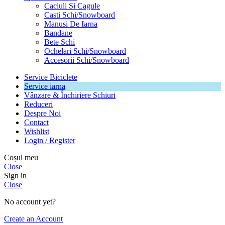
Caciuli Si Cagule
Casti Schi/Snowboard
Manusi De Iarna
Bandane
Bete Schi
Ochelari Schi/Snowboard
Accesorii Schi/Snowboard
Service Biciclete
Service iarna
Vânzare & Închiriere Schiuri
Reduceri
Despre Noi
Contact
Wishlist
Login / Register
Coșul meu
Close
Sign in
Close
No account yet?
Create an Account