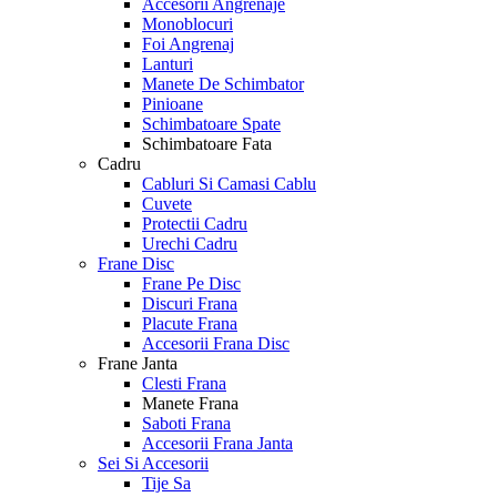
Accesorii Angrenaje
Monoblocuri
Foi Angrenaj
Lanturi
Manete De Schimbator
Pinioane
Schimbatoare Spate
Schimbatoare Fata
Cadru
Cabluri Si Camasi Cablu
Cuvete
Protectii Cadru
Urechi Cadru
Frane Disc
Frane Pe Disc
Discuri Frana
Placute Frana
Accesorii Frana Disc
Frane Janta
Clesti Frana
Manete Frana
Saboti Frana
Accesorii Frana Janta
Sei Si Accesorii
Tije Sa