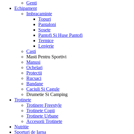
Genti
Echipament
Imbracaminte
Topuri
Pantaloni
Sosete
Pantofi Si Huse Pantofi
Termice
Lenjerie
Casti
Masti Pentru Sportivi
Manusi
Ochelari
Protectii
Rucsaci
Bandane
Caciuli Si Cagule
Drumetie Si Camping
Trotinete
Trotinere Freestyle
Trotinete Copii
Trotinete Urbane
Accesorii Trotinete
Nutritie
Sporturi de Iarna