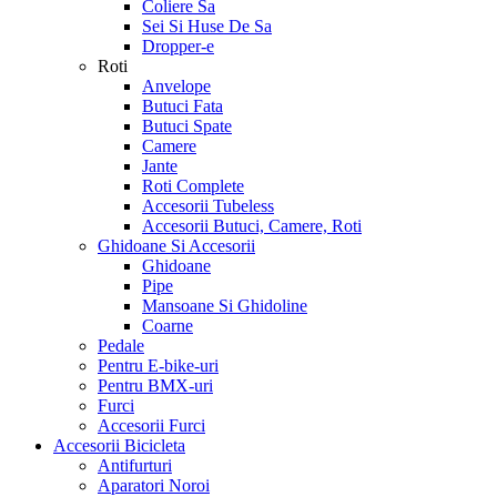
Coliere Sa
Sei Si Huse De Sa
Dropper-e
Roti
Anvelope
Butuci Fata
Butuci Spate
Camere
Jante
Roti Complete
Accesorii Tubeless
Accesorii Butuci, Camere, Roti
Ghidoane Si Accesorii
Ghidoane
Pipe
Mansoane Si Ghidoline
Coarne
Pedale
Pentru E-bike-uri
Pentru BMX-uri
Furci
Accesorii Furci
Accesorii Bicicleta
Antifurturi
Aparatori Noroi