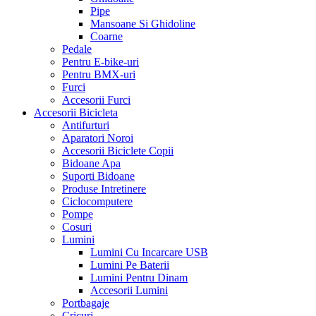
Pipe
Mansoane Si Ghidoline
Coarne
Pedale
Pentru E-bike-uri
Pentru BMX-uri
Furci
Accesorii Furci
Accesorii Bicicleta
Antifurturi
Aparatori Noroi
Accesorii Biciclete Copii
Bidoane Apa
Suporti Bidoane
Produse Intretinere
Ciclocomputere
Pompe
Cosuri
Lumini
Lumini Cu Incarcare USB
Lumini Pe Baterii
Lumini Pentru Dinam
Accesorii Lumini
Portbagaje
Cricuri