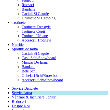
Protectii
Rucsaci
Bandane
Caciuli Si Cagule
Drumetie Si Camping
Trotinete
Trotinere Freestyle
Trotinete Copii
Trotinete Urbane
Accesorii Trotinete
Nutritie
Sporturi de Iarna
Caciuli Si Cagule
Casti Schi/Snowboard
Manusi De Iarna
Bandane
Bete Schi
Ochelari Schi/Snowboard
Accesorii Schi/Snowboard
Service Biciclete
Service iarna
Vânzare & Închiriere Schiuri
Reduceri
Despre Noi