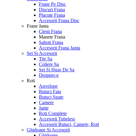
Frane Pe Disc
Discuri Frana
Placute Frana
Accesorii Frana Disc
Frane Janta
Clesti Frana
Manete Frana
Saboti Frana
Accesorii Frana Janta
Sei Si Accesorii
Tije Sa
Coliere Sa
Sei Si Huse De Sa
Dropper-e
Roti
Anvelope
Butuci Fata
Butuci Spate
Camere
Jante
Roti Complete
Accesorii Tubeless
Accesorii Butuci, Camere, Roti
Ghidoane Si Accesorii
Ghidoane