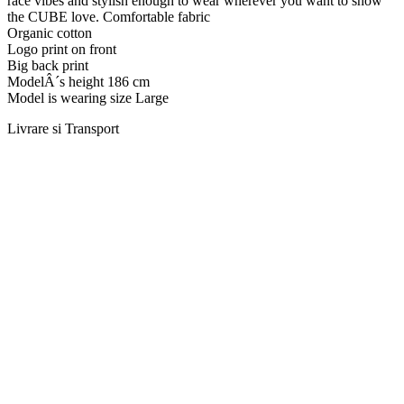
race vibes and stylish enough to wear wherever you want to show
the CUBE love. Comfortable fabric
Organic cotton
Logo print on front
Big back print
ModelÂ´s height 186 cm
Model is wearing size Large
Livrare si Transport