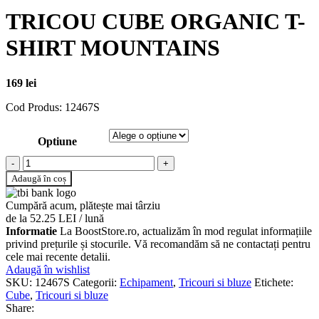
TRICOU CUBE ORGANIC T-
SHIRT MOUNTAINS
169
lei
Cod Produs: 12467S
Optiune
Cantitate TRICOU CUBE ORGANIC T-SHIRT MOUNTAINS
Adaugă în coș
Cumpără acum, plătește mai târziu
de la 52.25 LEI / lună
Informatie
La BoostStore.ro, actualizăm în mod regulat informațiile
privind prețurile și stocurile. Vă recomandăm să ne contactați pentru
cele mai recente detalii.
Adaugă în wishlist
SKU:
12467S
Categorii:
Echipament
,
Tricouri si bluze
Etichete:
Cube
,
Tricouri si bluze
Share: