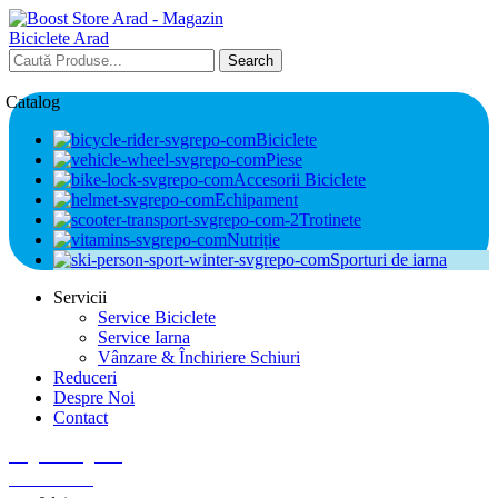
Search
Catalog
Biciclete
Piese
Accesorii Biciclete
Echipament
Trotinete
Nutriție
Sporturi de iarna
Servicii
Service Biciclete
Service Iarna
Vânzare & Închiriere Schiuri
Reduceri
Despre Noi
Contact
Login / Register
0
Wishlist