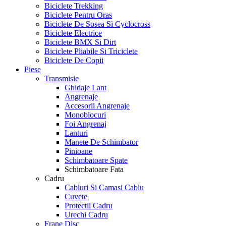
Biciclete Trekking
Biciclete Pentru Oras
Biciclete De Sosea Si Cyclocross
Biciclete Electrice
Biciclete BMX Si Dirt
Biciclete Pliabile Si Triciclete
Biciclete De Copii
Piese
Transmisie
Ghidaje Lant
Angrenaje
Accesorii Angrenaje
Monoblocuri
Foi Angrenaj
Lanturi
Manete De Schimbator
Pinioane
Schimbatoare Spate
Schimbatoare Fata
Cadru
Cabluri Si Camasi Cablu
Cuvete
Protectii Cadru
Urechi Cadru
Frane Disc