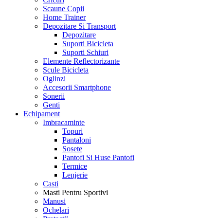
Scaune Copii
Home Trainer
Depozitare Si Transport
Depozitare
Suporti Bicicleta
Suporti Schiuri
Elemente Reflectorizante
Scule Bicicleta
Oglinzi
Accesorii Smartphone
Sonerii
Genti
Echipament
Imbracaminte
Topuri
Pantaloni
Sosete
Pantofi Si Huse Pantofi
Termice
Lenjerie
Casti
Masti Pentru Sportivi
Manusi
Ochelari