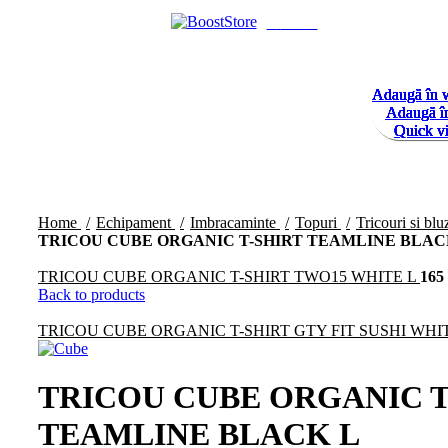
Menu
Adaugă în w
Adaugă în w
Adaugă în w
Adaugă în w
Adaugă în w
Adaugă în w
Adaugă în w
Adaugă în w
Adaugă î
Adaugă î
Adaugă î
Adaugă î
Adaugă î
Adaugă î
Adaugă î
Adaugă î
Quick v
Quick v
Quick v
Quick v
Quick v
Quick v
Quick v
Quick v
Click to enlarge
Home
Echipament
Imbracaminte
Topuri
Tricouri si bl
TRICOU CUBE ORGANIC T-SHIRT TEAMLINE BLAC
TRICOU CUBE ORGANIC T-SHIRT TWO15 WHITE L
165
Back to products
TRICOU CUBE ORGANIC T-SHIRT GTY FIT SUSHI WHI
TRICOU CUBE ORGANIC T
TEAMLINE BLACK L