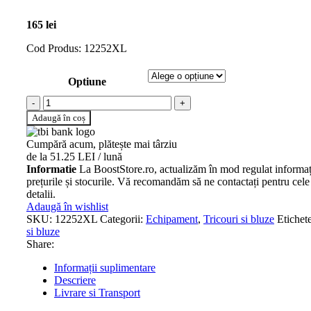
165
lei
Cod Produs: 12252XL
Optiune
Cantitate TRICOU CUBE ORGANIC T-SHIRT TEAMLI
Adaugă în coș
Cumpără acum, plătește mai târziu
de la 51.25 LEI / lună
Informatie
La BoostStore.ro, actualizăm în mod regulat informați
prețurile și stocurile. Vă recomandăm să ne contactați pentru cele
detalii.
Adaugă în wishlist
SKU:
12252XL
Categorii:
Echipament
,
Tricouri si bluze
Etichete
si bluze
Share:
Informații suplimentare
Descriere
Livrare si Transport