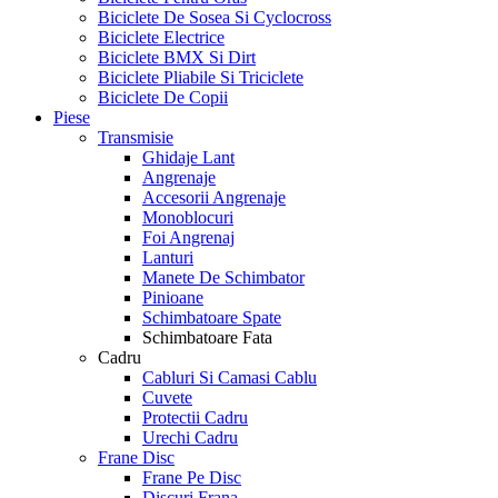
Biciclete De Sosea Si Cyclocross
Biciclete Electrice
Biciclete BMX Si Dirt
Biciclete Pliabile Si Triciclete
Biciclete De Copii
Piese
Transmisie
Ghidaje Lant
Angrenaje
Accesorii Angrenaje
Monoblocuri
Foi Angrenaj
Lanturi
Manete De Schimbator
Pinioane
Schimbatoare Spate
Schimbatoare Fata
Cadru
Cabluri Si Camasi Cablu
Cuvete
Protectii Cadru
Urechi Cadru
Frane Disc
Frane Pe Disc
Discuri Frana