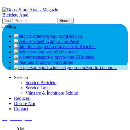
Search
Catalog
Biciclete
Piese
Accesorii Biciclete
Echipament
Trotinete
Nutriție
Sporturi de iarna
Servicii
Service Biciclete
Service Iarna
Vânzare & Închiriere Schiuri
Reduceri
Despre Noi
Contact
Login / Register
0
Wishlist
0
items
0
lei