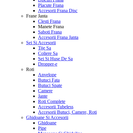
Placute Frana
Accesorii Frana Disc
Frane Janta
Clesti Frana
Manete Frana
Saboti Frana
Accesorii Frana Janta
Sei Si Accesorii
Tije Sa
Coliere Sa
Sei Si Huse De Sa
Dropper-e
Roti
Anvelope
Butuci Fata
Butuci Spate
Camere
Jante
Roti Complete
Accesorii Tubeless
Accesorii Butuci, Camere, Roti
Ghidoane Si Accesorii
Ghidoane
Pipe