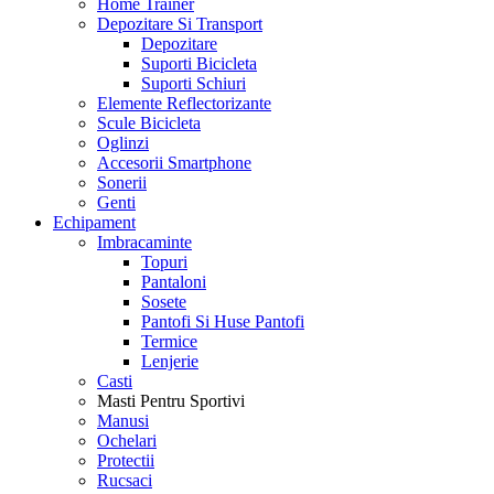
Home Trainer
Depozitare Si Transport
Depozitare
Suporti Bicicleta
Suporti Schiuri
Elemente Reflectorizante
Scule Bicicleta
Oglinzi
Accesorii Smartphone
Sonerii
Genti
Echipament
Imbracaminte
Topuri
Pantaloni
Sosete
Pantofi Si Huse Pantofi
Termice
Lenjerie
Casti
Masti Pentru Sportivi
Manusi
Ochelari
Protectii
Rucsaci