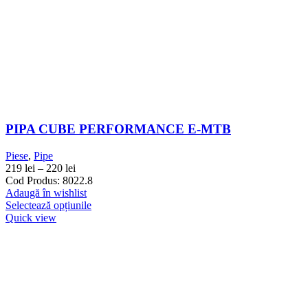
PIPA CUBE PERFORMANCE E-MTB
Piese
,
Pipe
219
lei
–
220
lei
Cod Produs: 8022.8
Adaugă în wishlist
Selectează opțiunile
Quick view