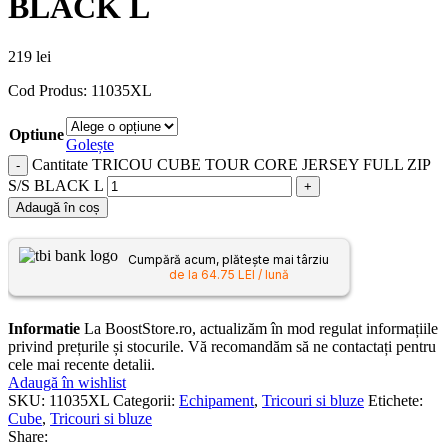
BLACK L
219
lei
Cod Produs: 11035XL
Optiune
Golește
Cantitate TRICOU CUBE TOUR CORE JERSEY FULL ZIP
S/S BLACK L
Adaugă în coș
Cumpără acum, plătește mai târziu
de la 64.75 LEI / lună
Informatie
La BoostStore.ro, actualizăm în mod regulat informațiile
privind prețurile și stocurile. Vă recomandăm să ne contactați pentru
cele mai recente detalii.
Adaugă în wishlist
SKU:
11035XL
Categorii:
Echipament
,
Tricouri si bluze
Etichete:
Cube
,
Tricouri si bluze
Share: