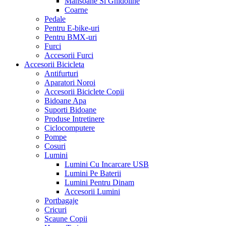
Mansoane Si Ghidoline
Coarne
Pedale
Pentru E-bike-uri
Pentru BMX-uri
Furci
Accesorii Furci
Accesorii Bicicleta
Antifurturi
Aparatori Noroi
Accesorii Biciclete Copii
Bidoane Apa
Suporti Bidoane
Produse Intretinere
Ciclocomputere
Pompe
Cosuri
Lumini
Lumini Cu Incarcare USB
Lumini Pe Baterii
Lumini Pentru Dinam
Accesorii Lumini
Portbagaje
Cricuri
Scaune Copii