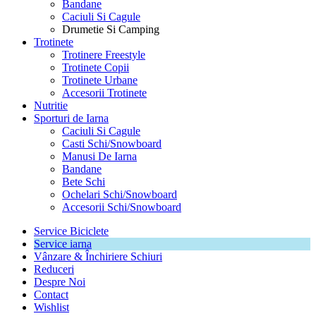
Bandane
Caciuli Si Cagule
Drumetie Si Camping
Trotinete
Trotinere Freestyle
Trotinete Copii
Trotinete Urbane
Accesorii Trotinete
Nutritie
Sporturi de Iarna
Caciuli Si Cagule
Casti Schi/Snowboard
Manusi De Iarna
Bandane
Bete Schi
Ochelari Schi/Snowboard
Accesorii Schi/Snowboard
Service Biciclete
Service iarna
Vânzare & Închiriere Schiuri
Reduceri
Despre Noi
Contact
Wishlist