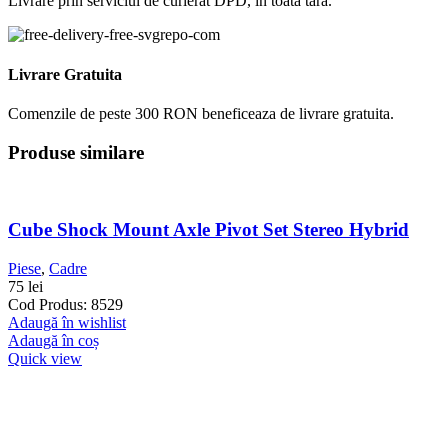
Livrare prin serviciul de curierat DPD, in toata tara.
Livrare Gratuita
Comenzile de peste 300 RON beneficeaza de livrare gratuita.
Produse similare
Cube Shock Mount Axle Pivot Set Stereo Hybrid
Piese
,
Cadre
75
lei
Cod Produs: 8529
Adaugă în wishlist
Adaugă în coș
Quick view