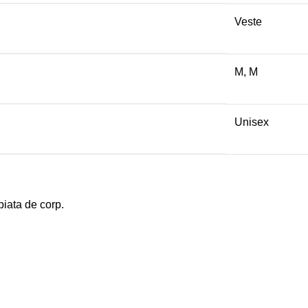
Veste
M, M
Unisex
iata de corp.