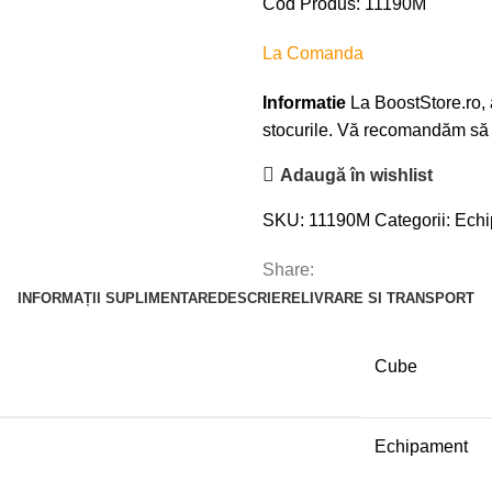
Cod Produs: 11190M
La Comanda
Informatie
La BoostStore.ro, a
stocurile. Vă recomandăm să n
Adaugă în wishlist
SKU:
11190M
Categorii:
Echi
Share:
INFORMAȚII SUPLIMENTARE
DESCRIERE
LIVRARE SI TRANSPORT
Cube
Echipament