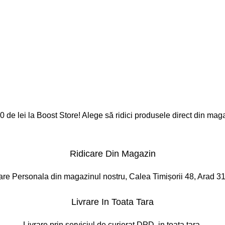
 de lei la Boost Store! Alege să ridici produsele direct din maga
Ridicare Din Magazin
are Personala din magazinul nostru, Calea Timișorii 48, Arad 3
Livrare In Toata Tara
Livrare prin serviciul de curierat DPD, in toata tara.