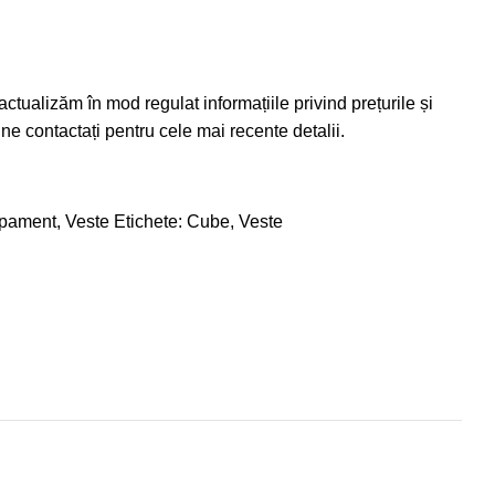
ctualizăm în mod regulat informațiile privind prețurile și
e contactați pentru cele mai recente detalii.
pament
,
Veste
Etichete:
Cube
,
Veste