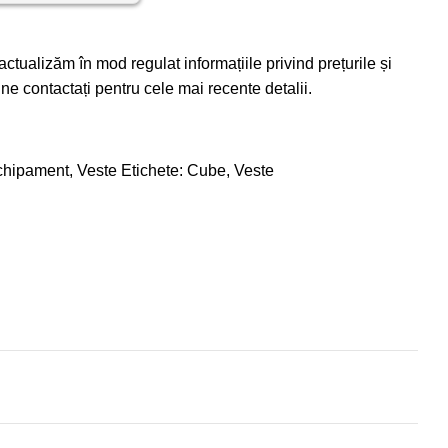
ctualizăm în mod regulat informațiile privind prețurile și
e contactați pentru cele mai recente detalii.
chipament
,
Veste
Etichete:
Cube
,
Veste