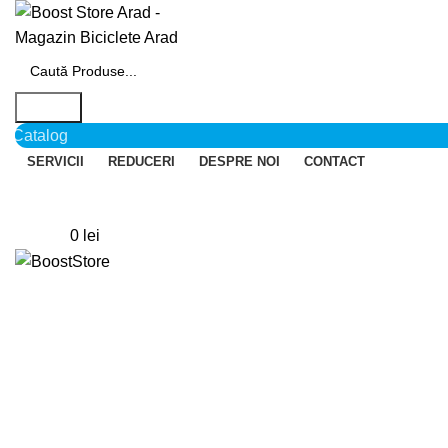
Search
Catalog
SERVICII
REDUCERI
DESPRE NOI
CONTACT
Login / Register
0
Wishlist
0
items
0
lei
Menu
Click to enlarge