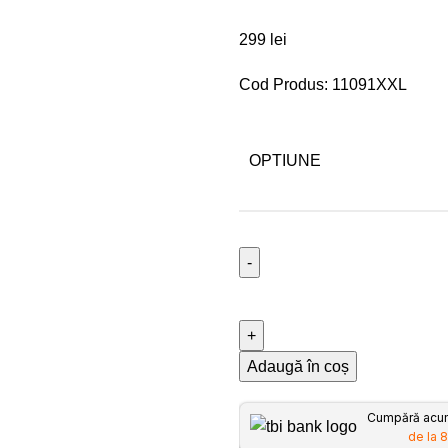
299
lei
Cod Produs: 11091XXL
OPTIUNE
Adaugă în coș
Cumpără acum,
de la 8